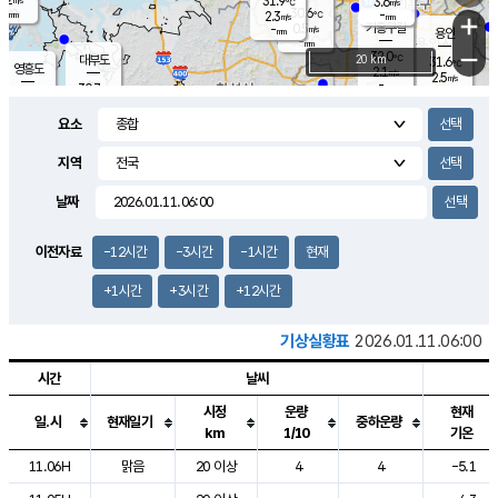
31.9
3.6
m/s
℃
-
30.6
-
mm
2.3
℃
mm
+
m/s
기흥구갈
0.5
-
m/s
mm
용인
-
mm
−
32.0
℃
대부도
20 km
31.6
℃
영흥도
2.1
m/s
2.5
m/s
-
mm
30.7
-
℃
mm
29.8
℃
오산
3.1
m/s
1.9
m/s
-
mm
요소
-
mm
향남
30.2
℃
1.3
m/s
31.5
-
지역
℃
운평
mm
송탄
-
℃
m/s
-
s
mm
29.8
보
℃
날짜
31.3
℃
2.7
m/s
산
2.1
m/s
-
29.
mm
-
mm
0.5
℃
이전자료
-12시간
-3시간
-1시간
현재
-
m
/s
+1시간
+3시간
+12시간
기상실황표
2026.01.11.06:00
시간
날씨
시정
운량
현재
일.시
현재일기
중하운량
km
1/10
기온
도시별 기상실황표로 지점, 날씨, 기온, 강수, 바람, 기압등을 안내한 표입
11.06H
맑음
20 이상
4
4
-5.1