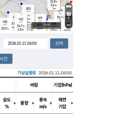
31.8
℃
강림
3.1
m/s
원주
-
흥천
mm
28.2
℃
문막
2.5
m/s
33.5
℃
-
-
℃
mm
+
5.5
설봉
m/s
28.7
℃
여주
-
m/s
이천
-
mm
3.5
m/s
-
마장
mm
신림
33.7
부론
-
귀래
−
℃
mm
28.0
20 km
℃
34.7
℃
6.0
m/s
2.5
33.3
m/s
℃
27.6
2.3
m/s
℃
-
23.5
26.6
mm
℃
-
℃
mm
4.7
m/s
-
3.5
mm
m/s
6.7
3.4
m/s
m/s
-
mm
-
백운
mm
5.5
-
mm
mm
백암
장호원
25.3
℃
1.1
m/s
29.0
℃
25.5
엄정
℃
0.5
mm
4.5
m/s
2.8
m/s
노은
-
mm
-
23.9
mm
℃
개
2시간
1.1
m/s
23.4
℃
15.5
mm
8
2.7
℃
m/s
13.5
m/s
mm
m
기상실황표
2026.01.11.06:00
바람
기압(hPa)
습도
풍속
해면
풍향
%
m/s
기압