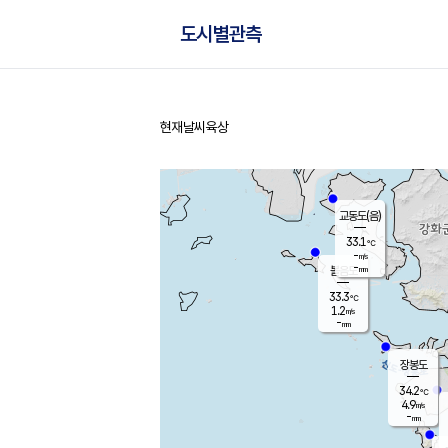
도시별관측
현재날씨
육상
홈
교동도(음)
33.1
℃
-
m/s
-
mm
볼음도
대연평
33.3
℃
1.2
m/s
35.1
℃
-
mm
1.2
m/s
-
mm
장봉도
34.2
℃
4.9
m/s
-
mm