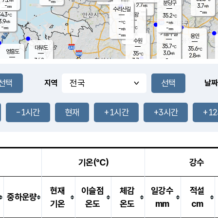
-
-
mm
무의도
mm
mm
분당구
2.7
-
3.7
m/s
m/s
mm
수리산길
-
-
mm
mm
4.3
의왕
35.2
℃
℃
3.9
-
m/s
-
m/s
℃
-
-
-
mm
-
℃
mm
m/s
기흥구갈
-
-
m/s
mm
용인
-
수원
mm
35.7
℃
대부도
35.6
℃
영흥도
3.0
35
m/s
℃
2.8
m/s
-
mm
3.7
34.8
m/s
-
℃
mm
35.7
℃
-
오산
2.3
mm
m/s
2.8
m/s
-
mm
-
mm
향남
33.4
℃
지역
날짜
2.9
m/s
-
-
℃
운평
mm
송탄
-
℃
m/s
-
s
mm
33.6
보
℃
36.9
-1시간
현재
+1시간
+3시간
+1
℃
3.0
m/s
산
2.0
m/s
-
28.
mm
-
mm
2.3
℃
-
m
/s
기온(℃)
강수
현재
이슬점
체감
일강수
적설
중하운량
기온
온도
온도
mm
cm