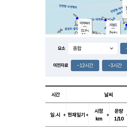
3
덕적북리
자월도
32.9
℃
34.4
℃
3.7
m/s
1.7
m/s
-
mm
-
mm
요소
풍도
30.0
덕적지도
5.0
m/
-
-12시간
-3시간
mm
이전자료
31.9
℃
대
3.4
m/s
-
mm
32.4
2.0
m
-
mm
시간
날씨
시정
운량
일.시
현재일기
km
1/10