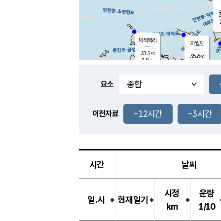
3
덕적북리
자월도
31.1
℃
35.6
℃
1.8
m/s
1.3
m/s
-
mm
-
mm
요소
풍도
30.2
덕적지도
2.3
m/
-
-12시간
-3시간
mm
이전자료
29.3
℃
대
3.9
m/s
-
mm
32.9
2.1
m
-
mm
시간
날씨
시정
운량
일.시
현재일기
km
1/10