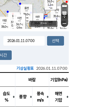
36.3
℃
강림
1.2
m/s
원주
-
흥천
mm
36.4
℃
문막
1.0
m/s
36.7
℃
38.0
-
℃
mm
+
2.2
설봉
m/s
35.8
℃
여주
-
m/s
이천
-
mm
1.9
m/s
-
마장
mm
신림
37.3
부론
-
귀래
−
℃
mm
36.6
20 km
℃
36.7
℃
0.9
m/s
1.0
38.0
m/s
℃
35.3
0.9
m/s
℃
-
35.6
34.4
mm
℃
-
℃
mm
0.6
m/s
-
1.3
mm
m/s
1.4
2.3
m/s
m/s
-
mm
-
백운
mm
-
-
mm
mm
백암
장호원
36.3
℃
1.6
m/s
35.3
℃
37.1
엄정
℃
-
mm
1.5
m/s
1.0
m/s
노은
-
mm
-
37.4
mm
℃
개
2시간
1.3
m/s
36.3
℃
-
mm
9
0.8
℃
m/s
-
m/s
mm
m
기상실황표
2026.01.11.07:00
바람
기압(hPa)
습도
풍속
해면
풍향
%
m/s
기압