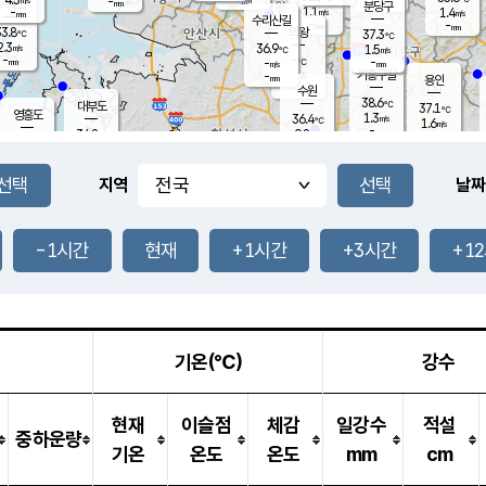
-
-
mm
무의도
mm
mm
분당구
1.1
-
1.4
m/s
m/s
mm
수리산길
-
-
mm
mm
3.8
의왕
37.3
℃
℃
2.3
36.9
m/s
1.5
m/s
℃
-
-
-
mm
-
℃
mm
m/s
기흥구갈
-
-
m/s
mm
용인
-
수원
mm
38.6
℃
대부도
37.1
℃
영흥도
1.3
36.4
m/s
℃
1.6
m/s
-
mm
0.8
34.8
m/s
-
℃
mm
35.0
℃
-
오산
2.2
mm
m/s
3.2
m/s
-
mm
-
mm
향남
36.8
℃
지역
날짜
1.6
m/s
37.6
-
℃
운평
mm
송탄
0.9
℃
m/s
-
s
mm
34.6
보
℃
37.4
-1시간
현재
+1시간
+3시간
+1
℃
3.4
m/s
산
1.6
m/s
-
34.
mm
-
mm
1.2
℃
-
m
/s
기온(℃)
강수
현재
이슬점
체감
일강수
적설
중하운량
기온
온도
온도
mm
cm