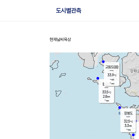
도시별관측
현재날씨
육상
홈
교동도(음)
33.9
℃
-
m/s
-
mm
볼음도
대연평
33.5
℃
2.8
m/s
34.2
℃
-
mm
3.1
m/s
-
mm
장봉도
32.5
℃
3.3
m/s
-
mm