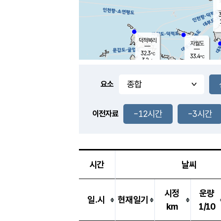
3
덕적북리
자월도
32.3
℃
33.4
℃
3.2
m/s
1.1
m/s
-
mm
-
mm
요소
풍도
30.8
덕적지도
1.5
m/
-
-12시간
-3시간
mm
이전자료
30.6
℃
대
1.8
m/s
-
mm
33.1
3.5
m
-
mm
시간
날씨
시정
운량
일.시
현재일기
km
1/10