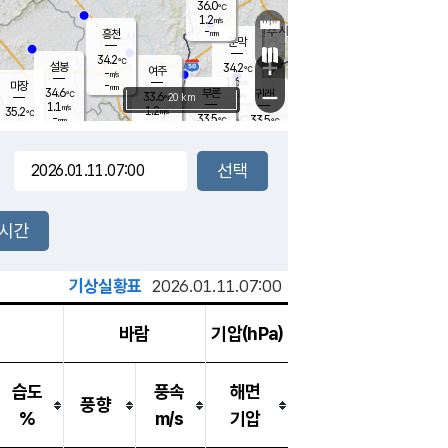
36.0
℃
강림
1.2
m/s
-
흥천
mm
32.6
℃
문막
1.3
m/s
34.2
-
℃
mm
+
설봉
34.2
℃
여주
-
m/s
1.6
m/s
-
마장
mm
신림
34.6
부론
-
귀래
−
℃
mm
33.6
20 km
℃
1.1
m/s
1.2
35.2
m/s
℃
33.3
℃
-
33.5
33.5
mm
℃
-
℃
mm
1.0
m/s
2.0
m/s
1.3
1.4
m/s
m/s
-
mm
-
백운
mm
-
-
mm
mm
백암
장호원
33.9
℃
3.2
m/s
33.7
℃
34.2
엄정
℃
-
mm
1.8
m/s
2.0
m/s
노은
-
mm
-
34.1
mm
℃
개
2시간
1.7
m/s
33.6
℃
-
mm
1
0.9
℃
m/s
-
/s
mm
m
기상실황표
2026.01.11.07:00
바람
기압(hPa)
습도
풍속
해면
풍향
%
m/s
기압