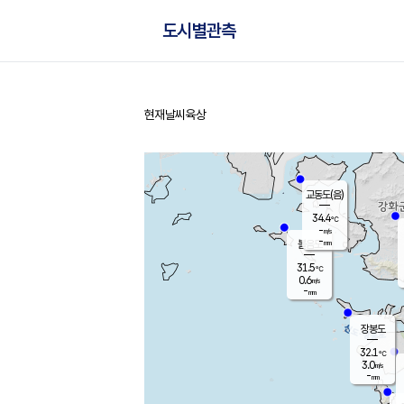
도시별관측
현재날씨
육상
홈
교동도(음)
34.4
℃
-
m/s
-
mm
볼음도
대연평
31.5
℃
0.6
m/s
33.5
℃
-
mm
1.6
m/s
-
mm
장봉도
32.1
℃
3.0
m/s
-
mm