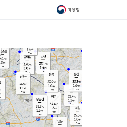
기상청
신남
32.6
℃
0.8
m/s
가평북면
-
mm
34.0
℃
1.6
m/s
평조종
-
mm
화촌
남산
남이섬
4.1
℃
.3
m/s
34.9
33.1
℃
33.0
℃
℃
-
mm
0.0
1.4
m/s
1.0
m/s
m/s
-
-
mm
-
mm
mm
홍천
팔봉
신천*
33.3
33.9
현
℃
℃
34.9
℃
1.6
1.0
m/s
m/s
1.1
m/s
-
시동
-
mm
mm
℃
-
mm
s
32.7
청운
℃
m
용문산
1.1
m/s
-
34.4
mm
℃
32.3
℃
1.3
서원
횡성
m/s
1.2
m/s
-
안흥
mm
-
mm
35.0
34.3
℃
℃
30.8
1.0
1.2
℃
m/s
m/s
양동
-
-
1.5
m/s
mm
mm
-
mm