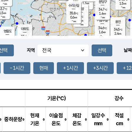
-
mm
무의도
mm
분당구
1.3
-
1.5
m/s
m/s
mm
수리산길
-
-
mm
mm
3.7
의왕
34.7
℃
℃
1.5
35.8
m/s
1.4
m/s
℃
-
-
-
mm
0.6
℃
mm
m/s
기흥구갈
-
-
m/s
mm
용인
-
mm
34.6
℃
대부도
34.5
℃
영흥도
1.6
m/s
2.4
m/s
-
mm
33.4
-
℃
mm
32.2
℃
오산
2.0
m/s
1.8
m/s
-
mm
-
mm
향남
34.5
℃
지역
날짜
1.5
m/s
34.9
-
℃
운평
mm
송탄
1.3
℃
m/s
-
s
mm
34.0
보
℃
35.0
-1시간
현재
+1시간
+3시간
+1
℃
1.8
m/s
산
2.0
m/s
-
33.
mm
-
mm
-
m
℃
-
m
/s
기온(℃)
강수
현재
이슬점
체감
일강수
적설
중하운량
기온
온도
온도
mm
cm