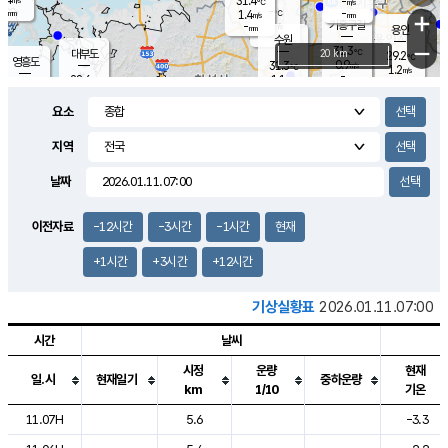
31.4
-
m/s
℃
-
-
-
mm
1.4
℃
mm
+
m/s
기흥구갈
-
-
m/s
mm
용인
-
수원
mm
−
31.3
℃
대부도
20 km
29.2
℃
영흥도
0.9
31.3
m/s
℃
1.2
m/s
-
mm
1.1
28.6
m/s
-
℃
mm
30.7
℃
-
오산
1.3
mm
m/s
2.8
m/s
-
mm
요소
-
mm
향남
28.7
℃
0.5
m/s
31.8
-
지역
℃
운평
mm
송탄
-
℃
m/s
-
s
mm
28.7
보
℃
날짜
32.8
℃
0.1
m/s
산
1.4
m/s
-
-
mm
-
mm
-
m
℃
이전자료
-12시간
-3시간
-1시간
현재
-
m
/s
+1시간
+3시간
+12시간
기상실황표
2026.01.11.07:00
시간
날씨
시정
운량
현재
일.시
현재일기
중하운량
km
1/10
기온
도시별 기상실황표로 지점, 날씨, 기온, 강수, 바람, 기압등을 안내한 표입
11.07H
5.6
-3.3