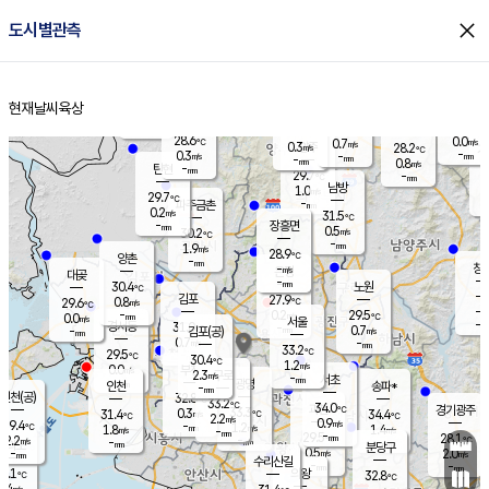
close
도시별관측
장남
판문점
28.3
℃
0.8
m/s
화현
26.5
동두천
℃
남면
-
현재날씨
육상
mm
파주
0.7
홈
m/s
포천
27.0
-
29.2
℃
mm
℃
28.4
℃
28.6
0.0
0.7
m/s
℃
m/s
0.3
양주
28.2
m/s
가
℃
-
0.3
-
mm
m/s
mm
-
mm
0.8
m/s
-
탄현
mm
29.7
-
2
℃
mm
남방
1.0
m/s
0
29.7
℃
-
파주금촌
mm
0.2
m/s
31.5
℃
-
장흥면
mm
0.5
m/s
30.2
℃
-
mm
1.9
m/s
28.9
℃
양촌
-
mm
창
-
m/s
은평
대곶
-
mm
30.4
노원
℃
-
김포
27.9
0.8
℃
29.6
m/s
℃
-
m/
-
0.2
29.5
m/s
mm
0.0
℃
m/s
서울
-
경서동
31.0
m
-
0.7
℃
mm
-
김포(공)
m/s
mm
0.7
-
m/s
mm
33.2
℃
29.5
-
℃
mm
30.4
℃
1.2
m/s
0.0
부천
m/s
2.3
구로
m/s
-
서초
mm
-
광명
mm
인천
송파*
-
mm
인천(공)
32.8
℃
33.2
℃
34.0
과천
경기광주
℃
33.3
0.3
31.4
34.4
m/s
℃
℃
℃
2.2
m/s
0.9
m/s
29.4
-
1.2
℃
mm
1.8
m/s
1.4
m/s
-
m/s
mm
-
29.5
28.1
mm
2.2
-
℃
℃
m/s
-
-
mm
무의도
mm
mm
분당구
0.5
-
2.0
m/s
m/s
mm
수리산길
-
-
mm
mm
0.1
의왕
32.8
℃
℃
1.4
m/s