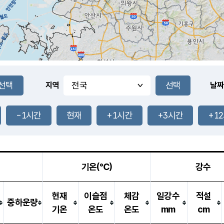
지역
날짜
-1시간
현재
+1시간
+3시간
+1
기온(℃)
강수
현재
이슬점
체감
일강수
적설
중하운량
기온
온도
온도
mm
cm