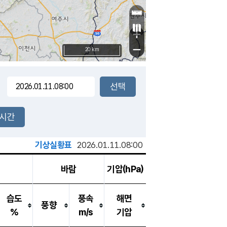
+
−
20 km
2시간
기상실황표
2026.01.11.08:00
바람
기압(hPa)
습도
풍속
해면
풍향
%
m/s
기압