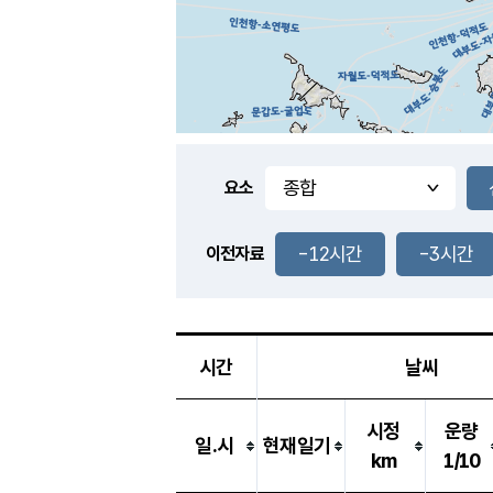
요소
-12시간
-3시간
이전자료
시간
날씨
시정
운량
일.시
현재일기
km
1/10