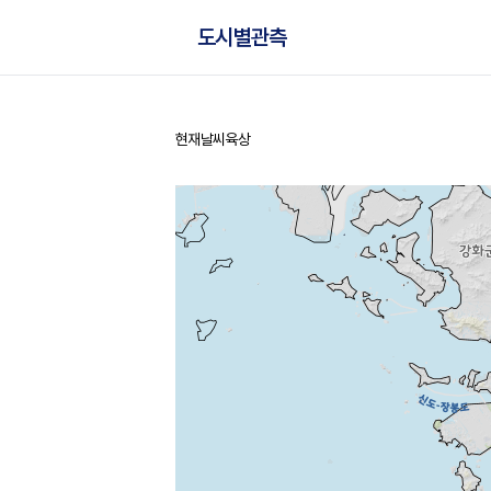
도시별관측
현재날씨
육상
홈