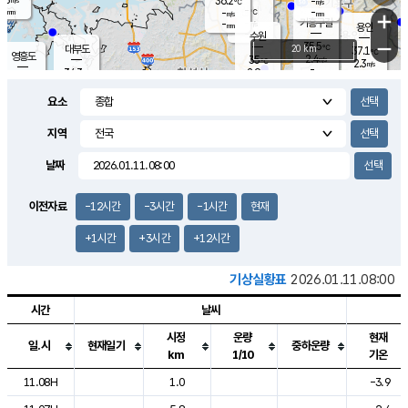
36.2
-
m/s
℃
-
-
-
mm
-
℃
mm
+
m/s
기흥구갈
-
-
m/s
mm
용인
-
수원
mm
−
35.5
℃
대부도
20 km
37.1
℃
영흥도
2.4
35
m/s
℃
2.3
m/s
-
mm
2.9
34.3
m/s
-
℃
mm
34.3
℃
-
오산
2.5
mm
m/s
2.3
m/s
-
mm
요소
-
mm
향남
35.7
℃
2.3
m/s
-
-
지역
℃
운평
mm
송탄
-
℃
m/s
-
s
mm
35.0
보
℃
날짜
36.9
℃
3.4
m/s
산
1.6
m/s
-
34.
mm
-
mm
2.2
℃
이전자료
-12시간
-3시간
-1시간
현재
-
m
/s
+1시간
+3시간
+12시간
기상실황표
2026.01.11.08:00
시간
날씨
시정
운량
현재
일.시
현재일기
중하운량
km
1/10
기온
도시별 기상실황표로 지점, 날씨, 기온, 강수, 바람, 기압등을 안내한 표입
11.08H
1.0
-3.9