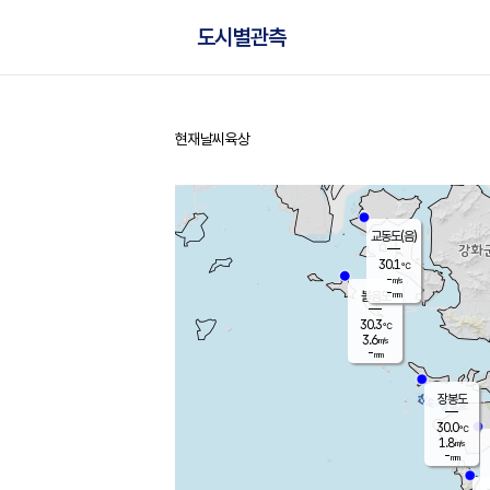
도시별관측
현재날씨
육상
홈
교동도(음)
30.1
℃
-
m/s
-
mm
볼음도
대연평
30.3
℃
3.6
m/s
30.6
℃
-
mm
1.9
m/s
-
mm
장봉도
30.0
℃
1.8
m/s
-
mm