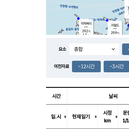
3
덕적북리
자월도
29.2
℃
29.9
℃
1.3
m/s
1.5
m/s
-
mm
-
mm
요소
풍도
27.7
덕적지도
2.7
m/
-
-12시간
-3시간
mm
이전자료
27.7
℃
대
4.6
m/s
-
mm
27.5
2.4
m
-
mm
시간
날씨
시정
운
일.시
현재일기
km
1/