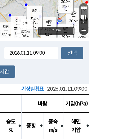
30.9
℃
강림
0.5
m/s
원주
-
흥천
mm
28.8
℃
문막
0.7
m/s
34.9
℃
31.5
-
℃
mm
+
2.4
설봉
m/s
30.6
℃
여주
0.0
m/s
이천
-
mm
2.6
m/s
-
마장
mm
신림
33.0
부론
-
귀래
−
℃
mm
32.7
20 km
℃
32.1
℃
1.4
m/s
0.3
32.1
m/s
℃
27.9
0.6
m/s
℃
-
29.0
29.8
mm
℃
-
℃
mm
1.2
m/s
-
0.4
mm
m/s
0.0
0.1
m/s
m/s
-
mm
-
백운
mm
-
-
mm
mm
백암
장호원
29.6
℃
0.6
m/s
27.8
℃
33.0
엄정
℃
-
mm
0.7
m/s
0.6
m/s
노은
-
mm
-
30.9
mm
℃
개
2시간
0.0
m/s
29.6
℃
-
mm
8
0.7
℃
m/s
-
m/s
mm
m
기상실황표
2026.01.11.09:00
바람
기압(hPa)
습도
풍속
해면
풍향
%
m/s
기압