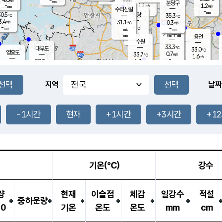
-
-
mm
무의도
mm
mm
분당구
1.1
-
1.2
m/s
m/s
mm
수리산길
-
-
mm
mm
0.5
의왕
35.3
℃
℃
3.4
31.1
m/s
0.3
m/s
℃
-
-
-
mm
-
℃
mm
m/s
기흥구갈
-
-
m/s
mm
용인
-
수원
mm
33.3
℃
대부도
33.0
℃
영흥도
0.7
33.7
m/s
℃
1.6
m/s
-
mm
1.3
29.3
m/s
-
℃
mm
30.9
℃
-
오산
1.2
mm
m/s
3.8
m/s
-
mm
-
mm
향남
30.5
℃
지역
날짜
0.4
m/s
33.8
-
℃
운평
mm
송탄
1.0
℃
m/s
-
s
mm
31.4
보
℃
34.5
-1시간
현재
+1시간
+3시간
+1
℃
0.7
m/s
산
1.6
m/s
-
28.
mm
-
mm
0.5
℃
-
m
/s
기온(℃)
강수
량
현재
이슬점
체감
일강수
적설
중하운량
10
기온
온도
온도
mm
cm