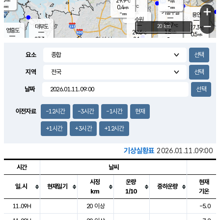
29.9
-
m/s
℃
-
-
-
mm
0.4
℃
mm
+
m/s
기흥구갈
-
-
m/s
mm
용인
-
수원
mm
−
28.7
℃
대부도
20 km
27.3
℃
영흥도
1.5
29.6
m/s
℃
0.5
m/s
-
mm
2.1
27.3
m/s
-
℃
mm
29.0
℃
-
오산
1.8
mm
m/s
3.7
m/s
-
mm
요소
-
mm
향남
27.7
℃
0.9
m/s
30.1
-
지역
℃
운평
mm
송탄
-
℃
m/s
-
s
mm
27.9
보
℃
날짜
29.4
℃
1.6
m/s
산
0.9
m/s
-
25.
mm
-
mm
0.2
℃
이전자료
-12시간
-3시간
-1시간
현재
-
m
/s
+1시간
+3시간
+12시간
기상실황표
2026.01.11.09:00
시간
날씨
시정
운량
현재
일.시
현재일기
중하운량
km
1/10
기온
도시별 기상실황표로 지점, 날씨, 기온, 강수, 바람, 기압등을 안내한 표입
11.09H
20 이상
-5.0