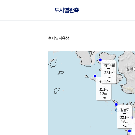
도시별관측
현재날씨
육상
홈
교동도(음)
32.1
℃
-
m/s
-
mm
볼음도
대연평
31.1
℃
1.2
m/s
31.5
℃
-
mm
1.8
m/s
-
mm
장봉도
33.1
℃
1.8
m/s
-
mm