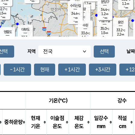
-
-
mm
무의도
mm
mm
분당구
1.1
-
1.1
m/s
m/s
mm
수리산길
-
-
mm
mm
2.7
의왕
34.4
℃
℃
1.5
34.4
m/s
1.2
m/s
℃
-
-
-
mm
-
℃
mm
m/s
기흥구갈
-
-
m/s
mm
용인
-
수원
mm
35.0
℃
대부도
33.2
℃
영흥도
1.5
33.6
m/s
℃
2.2
m/s
-
mm
1.5
33.3
m/s
-
℃
mm
31.6
℃
-
오산
2.4
mm
m/s
2.5
m/s
-
mm
-
mm
향남
33.4
℃
지역
날짜
1.3
m/s
32.7
-
℃
운평
mm
송탄
1.7
℃
m/s
-
s
mm
32.5
보
℃
33.7
-1시간
현재
+1시간
+3시간
+1
℃
2.4
m/s
산
2.2
m/s
-
30.
mm
-
mm
1.5
℃
-
m
/s
기온(℃)
강수
현재
이슬점
체감
일강수
적설
중하운량
기온
온도
온도
mm
cm