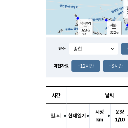
3
덕적북리
자월도
30.5
℃
32.2
℃
2.8
m/s
1.0
m/s
-
mm
-
mm
요소
풍도
29.8
덕적지도
1.9
m/
-
-12시간
-3시간
mm
이전자료
28.2
℃
대
4.7
m/s
-
mm
31.4
2.8
m
-
mm
시간
날씨
시정
운량
일.시
현재일기
km
1/10