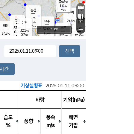
34.6
℃
강림
1.0
m/s
원주
-
흥천
mm
31.6
℃
문막
1.0
m/s
32.5
℃
-
-
℃
mm
+
2
설봉
m/s
32.6
℃
여주
-
m/s
이천
-
mm
1.4
m/s
-
마장
mm
신림
33.4
부론
-
귀래
−
℃
mm
32.0
20 km
℃
32.1
℃
0.9
m/s
1.3
34.3
m/s
℃
32.0
0.7
m/s
℃
-
32.1
32.0
mm
℃
-
℃
mm
1.2
m/s
-
1.7
mm
m/s
1.3
0.5
m/s
m/s
-
mm
-
백운
mm
-
-
mm
mm
백암
장호원
32.1
℃
1.5
m/s
32.0
℃
32.6
엄정
℃
-
mm
2.4
m/s
1.4
m/s
노은
-
mm
-
32.5
mm
℃
개
2시간
1.0
m/s
32.0
℃
-
mm
9
1.2
℃
m/s
-
m/s
mm
m
기상실황표
2026.01.11.09:00
바람
기압(hPa)
습도
풍속
해면
풍향
%
m/s
기압