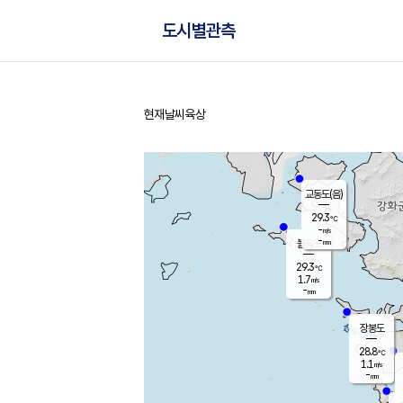
도시별관측
현재날씨
육상
홈
교동도(음)
29.3
℃
-
m/s
-
mm
볼음도
대연평
29.3
℃
1.7
m/s
30.1
℃
-
mm
2.8
m/s
-
mm
장봉도
28.8
℃
1.1
m/s
-
mm