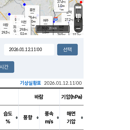
27.6
℃
강림
1.0
m/s
원주
-
흥천
mm
25.8
℃
문막
0.7
m/s
31.2
℃
28.4
-
℃
mm
+
1.4
설봉
m/s
27.2
℃
여주
0.0
m/s
이천
-
mm
1.1
m/s
-
마장
mm
신림
31.6
부론
-
귀래
−
℃
mm
30.2
20 km
℃
29.8
℃
0.9
m/s
1.8
29.3
m/s
℃
25.5
0.1
m/s
℃
-
26.5
27.2
mm
℃
-
℃
mm
1.2
m/s
-
0.3
mm
m/s
0.0
1.0
m/s
m/s
-
mm
-
백운
mm
-
-
mm
mm
백암
장호원
26.0
℃
0.5
m/s
25.3
℃
29.6
엄정
℃
-
mm
0.0
m/s
1.1
m/s
노은
-
mm
-
27.6
mm
℃
개
2시간
0.0
m/s
27.0
℃
-
mm
7
0.2
℃
m/s
-
m/s
mm
m
기상실황표
2026.01.12.11:00
바람
기압(hPa)
습도
풍속
해면
풍향
%
m/s
기압