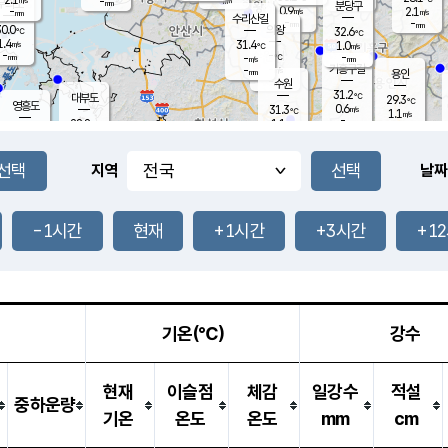
-
-
mm
무의도
mm
mm
분당구
0.9
-
2.1
m/s
m/s
mm
수리산길
-
-
mm
mm
0.0
의왕
32.6
℃
℃
1.4
31.4
m/s
1.0
m/s
℃
-
-
-
mm
-
℃
mm
m/s
기흥구갈
-
-
m/s
mm
용인
-
수원
mm
31.2
℃
대부도
29.3
℃
영흥도
0.6
31.3
m/s
℃
1.1
m/s
-
mm
1.1
28.8
m/s
-
℃
mm
30.3
℃
-
오산
1.4
mm
m/s
2.8
m/s
-
mm
-
mm
향남
28.5
℃
지역
날짜
0.2
m/s
32.1
-
℃
운평
mm
송탄
0.1
℃
m/s
-
s
mm
28.4
보
℃
32.8
-1시간
현재
+1시간
+3시간
+1
℃
0.4
m/s
산
1.1
m/s
-
25.
mm
-
mm
0.0
℃
-
m
/s
기온(℃)
강수
현재
이슬점
체감
일강수
적설
중하운량
기온
온도
온도
mm
cm