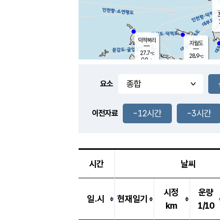
3
덕적북리
자월도
27.7
℃
28.9
℃
0.8
m/s
1.5
m/s
-
mm
-
mm
요소
풍도
28.7
덕적지도
2.0
m/
-
-12시간
-3시간
mm
이전자료
26.7
℃
대
2.9
m/s
-
mm
27.2
0.0
m
-
mm
시간
날씨
시정
운량
일.시
현재일기
km
1/10