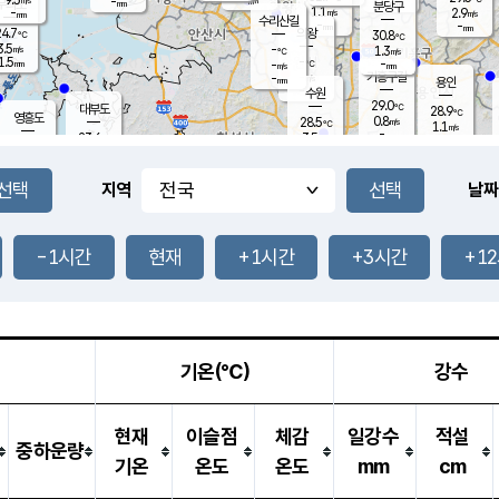
-
-
mm
무의도
mm
mm
분당구
1.1
-
2.9
m/s
m/s
mm
수리산길
-
-
mm
mm
4.7
의왕
30.8
℃
℃
3.5
-
m/s
1.3
m/s
℃
1.5
-
-
mm
-
℃
mm
m/s
기흥구갈
-
-
m/s
mm
용인
-
수원
mm
29.0
℃
대부도
28.9
℃
영흥도
0.8
28.5
m/s
℃
1.1
m/s
-
mm
3.5
23.6
m/s
-
℃
mm
25.2
℃
-
오산
0.7
mm
m/s
4.5
m/s
14.0
mm
11.0
mm
향남
27.3
℃
지역
날짜
1.3
m/s
27.9
-
℃
운평
mm
송탄
0.6
℃
m/s
-
s
mm
24.1
보
℃
27.0
-1시간
현재
+1시간
+3시간
+1
℃
1.4
m/s
산
0.2
m/s
27.0
23.
mm
-
mm
0.3
℃
1.0
/s
기온(℃)
강수
현재
이슬점
체감
일강수
적설
중하운량
기온
온도
온도
mm
cm