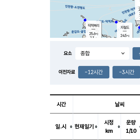
2
덕적북리
자월도
25.6
℃
24.5
℃
7.3
m/s
5.3
m/s
-
mm
3.0
mm
요소
풍도
25.7
덕적지도
4.2
m/
-
-12시간
-3시간
mm
이전자료
25.4
℃
대
5.4
m/s
-
mm
26.8
5.3
m
-
mm
시간
날씨
시정
운량
일.시
현재일기
km
1/10