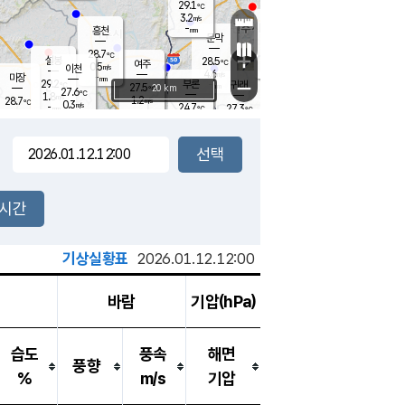
29.1
℃
강림
3.2
m/s
원주
-
흥천
mm
26.1
℃
문막
1.1
m/s
28.8
℃
28.7
-
℃
mm
+
4.2
설봉
m/s
28.5
℃
여주
0.5
m/s
이천
-
mm
4.6
m/s
-
마장
mm
신림
29.2
부론
-
귀래
−
℃
mm
27.5
20 km
℃
27.6
℃
1.8
m/s
1.2
28.7
m/s
℃
26.9
0.3
m/s
℃
-
24.7
27.3
mm
℃
-
℃
mm
1.0
m/s
-
2.5
mm
m/s
1.5
3.0
m/s
m/s
-
mm
-
백운
mm
7.5
-
mm
mm
백암
장호원
27.1
℃
2.0
m/s
24.4
℃
26.3
엄정
℃
0.5
mm
0.8
m/s
1.3
m/s
노은
9.0
mm
1.5
25.5
mm
℃
개
2시간
1.6
m/s
25.3
℃
15.5
mm
8
1.7
℃
m/s
13.5
m/s
mm
mm
기상실황표
2026.01.12.12:00
바람
기압(hPa)
습도
풍속
해면
풍향
%
m/s
기압