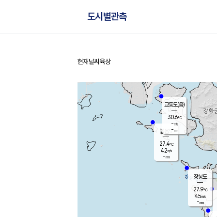
도시별관측
현재날씨
육상
홈
교동도(음)
30.6
℃
-
m/s
-
mm
볼음도
대연평
27.4
℃
4.2
m/s
32.4
℃
-
mm
2.0
m/s
-
mm
장봉도
27.9
℃
4.5
m/s
-
mm