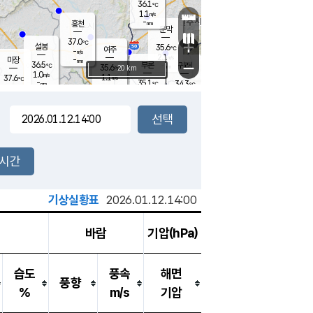
36.1
℃
강림
1.1
m/s
-
흥천
mm
34.3
℃
문막
1.0
m/s
37.0
-
℃
mm
+
설봉
35.6
℃
여주
-
m/s
2.1
m/s
-
마장
mm
신림
36.5
부론
-
귀래
−
℃
mm
35.6
20 km
℃
1.0
m/s
1.1
37.6
m/s
℃
34.9
℃
-
35.1
34.3
mm
℃
-
℃
mm
1.0
m/s
1.5
m/s
0.1
1.7
m/s
m/s
-
mm
-
백운
mm
-
-
mm
mm
백암
장호원
35.0
℃
0.8
m/s
34.5
℃
36.5
엄정
℃
-
mm
1.1
m/s
1.3
m/s
노은
-
mm
-
36.8
mm
℃
개
2시간
1.3
m/s
34.8
℃
-
mm
6
1.9
℃
m/s
-
m/s
mm
m
기상실황표
2026.01.12.14:00
바람
기압(hPa)
습도
풍속
해면
풍향
%
m/s
기압