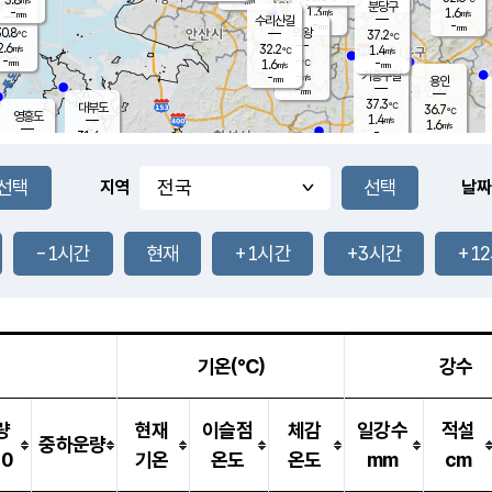
-
mm
무의도
mm
분당구
1.3
-
1.6
m/s
m/s
mm
수리산길
-
-
mm
mm
0.8
의왕
37.2
℃
℃
2.6
32.2
m/s
1.4
m/s
℃
-
-
-
mm
1.6
℃
mm
m/s
기흥구갈
-
-
m/s
mm
용인
-
mm
37.3
℃
대부도
36.7
℃
영흥도
1.4
m/s
1.6
m/s
-
mm
31.6
-
℃
mm
32.4
℃
오산
2.8
m/s
4.2
m/s
-
mm
-
mm
향남
34.9
℃
지역
날짜
1.1
m/s
36.2
-
℃
운평
mm
송탄
1.1
℃
m/s
-
s
mm
34.0
보
℃
37.7
-1시간
현재
+1시간
+3시간
+1
℃
2.6
m/s
산
0.8
m/s
-
33.
mm
-
mm
1.2
℃
-
m
/s
기온(℃)
강수
량
현재
이슬점
체감
일강수
적설
중하운량
10
기온
온도
온도
mm
cm