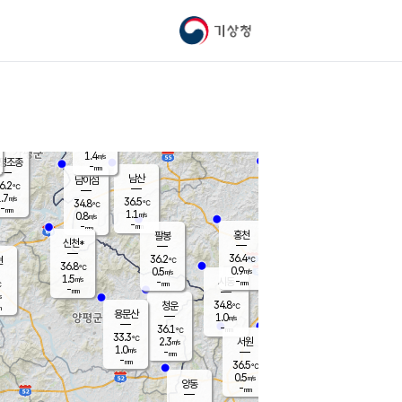
기상청
신남
33.8
℃
0.7
m/s
가평북면
-
mm
35.7
℃
1.4
m/s
평조종
-
mm
화촌
남산
남이섬
6.2
℃
.7
m/s
35.8
36.5
℃
34.8
℃
℃
-
mm
-
1.1
m/s
0.8
m/s
m/s
-
-
mm
-
mm
mm
홍천
팔봉
신천*
36.4
36.2
현
℃
℃
36.8
℃
0.9
0.5
m/s
m/s
1.5
m/s
-
시동
-
mm
mm
℃
-
mm
s
34.8
청운
℃
m
용문산
1.0
m/s
-
36.1
mm
℃
33.3
℃
2.3
서원
횡성
m/s
1.0
m/s
-
안흥
mm
-
mm
36.5
36.3
℃
℃
32.1
0.5
0.9
℃
m/s
m/s
양동
-
-
2.2
m/s
mm
mm
-
mm