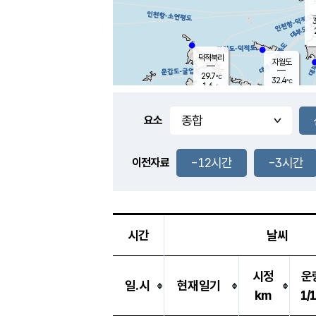
3
덕적북리
자월도
29.7
℃
32.4
℃
1.6
m/s
1.7
m/s
-
mm
-
mm
요소
풍도
29.0
덕적지도
2.5
m/
-
-12시간
-3시간
mm
이전자료
29.5
℃
대
2.4
m/s
-
mm
29.0
2.6
m
-
mm
시간
날씨
시정
운
일.시
현재일기
km
1/