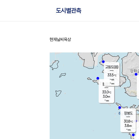
도시별관측
현재날씨
육상
홈
교동도(음)
33.5
℃
-
m/s
-
mm
볼음도
대연평
33.0
℃
3.0
m/s
32.2
℃
-
mm
2.8
m/s
-
mm
장봉도
30.8
℃
3.8
m/s
-
mm