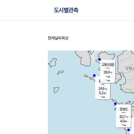
도시별관측
현재날씨
육상
홈
교동도(음)
28.9
℃
-
m/s
-
mm
볼음도
대연평
29.5
℃
5.2
m/s
30.7
℃
-
mm
1.8
m/s
-
mm
장봉도
30.7
℃
4.0
m/s
-
mm