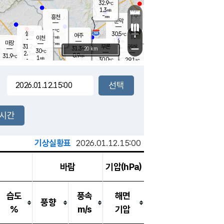
32.9
℃
강림
1.3
m/s
원주
-
흥천
mm
28.8
℃
문막
1.3
m/s
29.9
℃
-
-
℃
mm
+
2
설봉
m/s
30.5
℃
여주
-
m/s
이천
-
mm
3.4
m/s
-
마장
mm
신림
31.2
부론
-
귀래
−
℃
mm
31.3
20 km
℃
30
℃
2.3
m/s
0.9
31.9
m/s
℃
29.5
1
m/s
℃
-
30.0
29.1
mm
℃
-
℃
mm
2.1
m/s
-
1.6
mm
m/s
2.8
1.9
m/s
m/s
-
mm
-
백운
mm
-
-
mm
mm
백암
장호원
30.8
℃
2.0
m/s
30.9
℃
30.5
엄정
℃
-
mm
1.2
m/s
2.6
m/s
노은
-
mm
-
31.3
mm
℃
개
2시간
2.3
m/s
30.6
℃
-
mm
3
2.8
℃
m/s
-
m/s
mm
m
기상실황표
2026.01.12.15:00
바람
기압(hPa)
습도
풍속
해면
풍향
%
m/s
기압