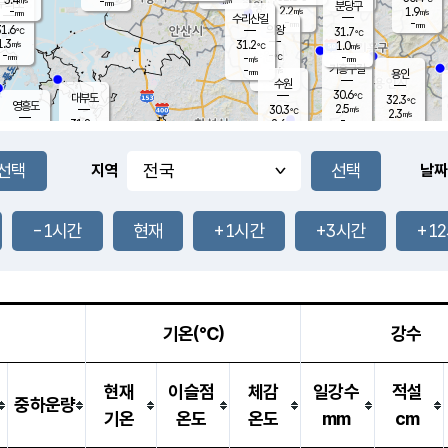
-
-
mm
무의도
mm
mm
분당구
2.2
-
1.9
m/s
m/s
mm
수리산길
-
-
mm
mm
1.6
의왕
31.7
℃
℃
1.3
31.2
m/s
1.0
m/s
℃
-
-
-
mm
-
℃
mm
m/s
기흥구갈
-
-
m/s
mm
용인
-
수원
mm
30.6
℃
대부도
32.3
℃
영흥도
2.5
30.3
m/s
℃
2.3
m/s
-
mm
2.6
31.8
m/s
-
℃
mm
31.6
℃
-
오산
4.2
mm
m/s
4.5
m/s
-
mm
-
mm
향남
31.6
℃
지역
날짜
2.5
m/s
32.0
-
℃
운평
mm
송탄
1.6
℃
m/s
-
s
mm
31.0
보
℃
32.8
-1시간
현재
+1시간
+3시간
+1
℃
3.2
m/s
산
1.3
m/s
-
29.
mm
-
mm
1.4
℃
-
m
/s
기온(℃)
강수
현재
이슬점
체감
일강수
적설
중하운량
기온
온도
온도
mm
cm