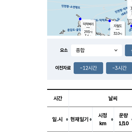
3
덕적북리
자월도
29.5
℃
32.0
℃
3.6
m/s
1.1
m/s
-
mm
-
mm
요소
풍도
29.6
덕적지도
2.4
m/
-
-12시간
-3시간
mm
이전자료
27.7
℃
대
3.3
m/s
-
mm
30.3
6.7
m
-
mm
시간
날씨
시정
운량
일.시
현재일기
km
1/10