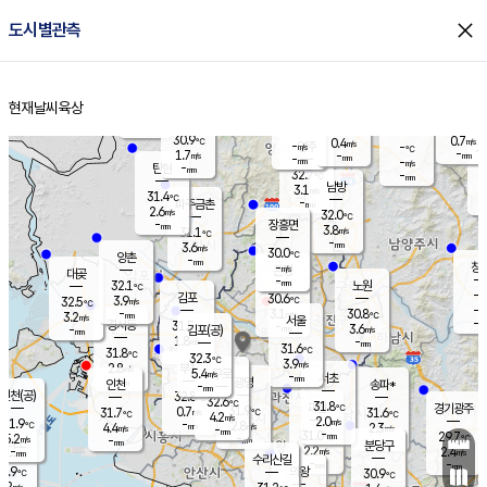
close
도시별관측
장남
판문점
30.6
℃
2.7
m/s
화현
31.4
동두천
℃
남면
-
현재날씨
육상
mm
파주
2.7
홈
m/s
포천
31.5
-
30.9
℃
mm
℃
30.1
℃
30.9
0.7
0.4
m/s
℃
m/s
-
양주
-
m/s
가
℃
-
1.7
-
mm
m/s
mm
-
mm
-
m/s
-
탄현
mm
32.7
-
3
℃
mm
남방
3.1
m/s
1
31.4
℃
-
파주금촌
mm
2.6
m/s
32.0
℃
-
장흥면
mm
3.8
m/s
31.1
℃
-
mm
3.6
m/s
30.0
℃
양촌
-
mm
창
-
m/s
은평
대곶
-
mm
32.1
노원
℃
-
김포
30.6
3.9
℃
32.5
m/s
℃
-
m/
-
3.1
30.8
m/s
mm
3.2
℃
m/s
서울
-
경서동
31.5
m
-
3.6
℃
mm
-
김포(공)
m/s
mm
1.8
-
m/s
mm
31.6
℃
31.8
-
℃
mm
32.3
℃
3.9
m/s
2.8
부천
m/s
5.4
구로
m/s
-
서초
mm
-
광명
mm
인천
송파*
-
mm
인천(공)
32.8
℃
32.6
℃
31.8
과천
경기광주
℃
31.9
0.7
31.7
31.6
m/s
℃
℃
℃
4.2
m/s
2.0
m/s
31.9
-
2.8
℃
mm
4.4
m/s
2.3
m/s
-
m/s
mm
-
31.0
29.7
mm
5.2
-
℃
℃
m/s
-
-
mm
무의도
mm
mm
분당구
2.2
-
2.4
m/s
m/s
mm
수리산길
-
-
mm
mm
0.9
의왕
30.9
℃
℃
2.2
m/s