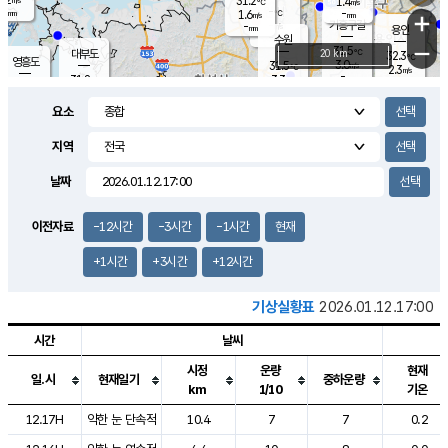
31.2
1.4
m/s
℃
-
-
-
mm
1.6
℃
mm
+
m/s
기흥구갈
-
-
m/s
mm
용인
-
수원
mm
−
31.5
℃
대부도
20 km
32.3
℃
영흥도
3.0
31.5
m/s
℃
2.3
m/s
-
mm
3.3
31.8
m/s
-
℃
mm
30.8
℃
-
오산
3.7
mm
m/s
4.8
m/s
-
mm
요소
-
mm
향남
31.5
℃
2.2
m/s
-
-
지역
℃
운평
mm
송탄
-
℃
m/s
-
s
mm
31.1
보
℃
날짜
32.4
℃
3.2
m/s
산
1.9
m/s
-
30.
mm
-
mm
1.3
℃
이전자료
-12시간
-3시간
-1시간
현재
-
m
/s
+1시간
+3시간
+12시간
기상실황표
2026.01.12.17:00
시간
날씨
시정
운량
현재
일.시
현재일기
중하운량
km
1/10
기온
도시별 기상실황표로 지점, 날씨, 기온, 강수, 바람, 기압등을 안내한 표입
12.17H
약한 눈 단속적
10.4
7
7
0.2