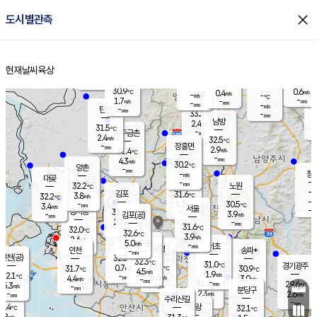
close
도시별관측
장남
판문점
30.8
℃
2.7
m/s
화현
31.3
동두천
℃
남면
-
현재날씨
육상
mm
파주
3.1
홈
m/s
포천
31.4
-
30.9
℃
mm
℃
30.5
℃
30.9
0.6
0.4
m/s
℃
m/s
-
양주
-
m/s
가
℃
-
1.7
-
mm
m/s
mm
-
mm
-
m/s
-
탄현
mm
33.3
-
3
℃
mm
남방
2.4
m/s
1
31.5
℃
-
파주금촌
mm
2.4
m/s
32.5
℃
-
장흥면
mm
2.9
m/s
31.4
℃
-
mm
4.3
m/s
30.2
℃
양촌
-
mm
창
-
m/s
은평
대곶
-
mm
32.2
노원
℃
-
김포
31.6
3.8
℃
32.2
m/s
℃
-
m/
-
1.3
30.5
m/s
mm
3.4
℃
m/s
서울
-
경서동
31.6
m
-
3.9
℃
mm
-
김포(공)
m/s
mm
2.1
-
m/s
mm
31.6
℃
32.0
-
℃
mm
32.6
℃
3.9
m/s
2.6
부천
m/s
5.0
구로
m/s
-
서초
mm
-
광명
mm
인천
송파*
-
mm
인천(공)
32.3
℃
32.3
℃
31.0
과천
경기광주
℃
32.1
0.7
31.7
30.9
m/s
℃
℃
℃
4.5
m/s
1.9
m/s
32.1
-
2.6
℃
mm
4.4
m/s
3.0
m/s
-
m/s
mm
-
31.3
29.6
mm
5.3
-
℃
℃
m/s
-
-
mm
무의도
mm
mm
분당구
2.3
-
2.6
m/s
m/s
mm
수리산길
-
-
mm
mm
0.4
의왕
32.1
℃
℃
2.8
m/s