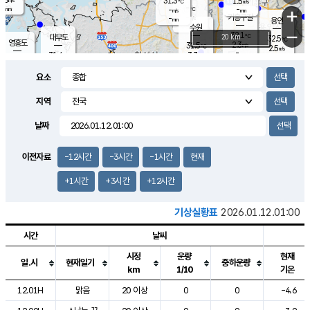
31.3
1.5
m/s
℃
-
-
-
mm
-
℃
mm
+
m/s
기흥구갈
-
-
m/s
mm
용인
-
수원
mm
−
32.1
℃
대부도
20 km
32.5
℃
영흥도
2.3
31.5
m/s
℃
2.5
m/s
-
mm
3.3
31.4
m/s
-
℃
mm
31.3
℃
-
오산
3.9
mm
m/s
4.9
m/s
-
mm
요소
-
mm
향남
31.2
℃
2.8
m/s
31.9
-
지역
℃
운평
mm
송탄
2.4
℃
m/s
-
s
mm
31.2
보
℃
날짜
32.8
℃
3.8
m/s
산
1.3
m/s
-
31.
mm
-
mm
1.2
℃
이전자료
-12시간
-3시간
-1시간
현재
-
m
/s
+1시간
+3시간
+12시간
기상실황표
2026.01.12.01:00
시간
날씨
시정
운량
현재
일.시
현재일기
중하운량
km
1/10
기온
도시별 기상실황표로 지점, 날씨, 기온, 강수, 바람, 기압등을 안내한 표입
12.01H
맑음
20 이상
0
0
-4.6