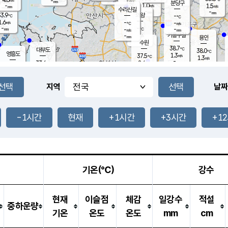
-
-
mm
무의도
mm
mm
분당구
1.0
-
1.5
m/s
m/s
mm
수리산길
-
-
mm
mm
3.9
의왕
-
℃
℃
1.6
-
m/s
-
m/s
℃
-
-
-
mm
-
℃
mm
m/s
기흥구갈
-
-
m/s
mm
용인
-
수원
mm
38.7
℃
대부도
38.0
℃
영흥도
1.3
37.5
m/s
℃
1.3
m/s
-
mm
2.4
33.6
m/s
-
℃
mm
34.7
℃
-
오산
2.6
mm
m/s
3.3
m/s
-
mm
-
mm
향남
36.4
℃
지역
날짜
1.5
m/s
36.7
-
℃
운평
mm
송탄
2.9
℃
m/s
-
s
mm
34.2
보
℃
38.0
-1시간
현재
+1시간
+3시간
+1
℃
3.9
m/s
산
1.5
m/s
-
35.
mm
-
mm
-
m
℃
-
m
/s
기온(℃)
강수
현재
이슬점
체감
일강수
적설
중하운량
기온
온도
온도
mm
cm