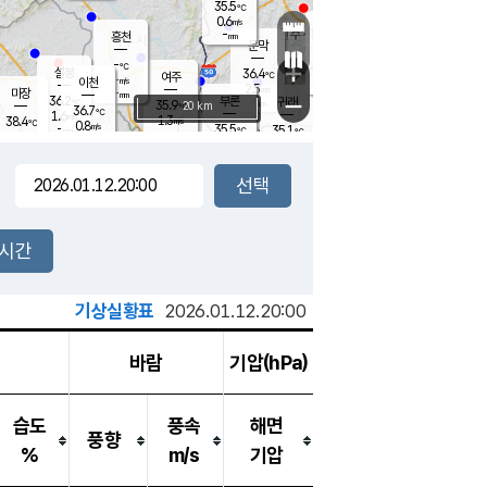
35.5
℃
강림
0.6
m/s
원주
-
흥천
mm
36.6
℃
문막
1.0
m/s
37.3
℃
-
-
℃
mm
+
2
설봉
m/s
36.4
℃
여주
-
m/s
이천
-
mm
2.5
m/s
-
마장
mm
신림
36.2
부론
-
귀래
−
℃
mm
35.9
20 km
℃
36.7
℃
1.6
m/s
1.3
38.4
m/s
℃
36.2
0.8
m/s
℃
-
35.5
35.1
mm
℃
-
℃
mm
1.8
m/s
-
0.6
mm
m/s
1.0
2.0
m/s
m/s
-
mm
-
백운
mm
-
-
mm
mm
백암
장호원
36.5
℃
2.0
m/s
36.3
℃
36.1
엄정
℃
-
mm
1.3
m/s
2.4
m/s
노은
-
mm
-
37.0
mm
℃
개
2시간
1.3
m/s
36.2
℃
-
mm
0
1.6
℃
m/s
-
/s
mm
m
기상실황표
2026.01.12.20:00
바람
기압(hPa)
습도
풍속
해면
풍향
%
m/s
기압