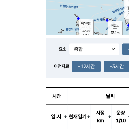
3
덕적북리
자월도
32.3
℃
35.1
℃
1.2
m/s
1.3
m/s
-
mm
-
mm
요소
풍도
31.1
덕적지도
2.3
m/
-
-12시간
-3시간
mm
이전자료
29.5
℃
대
3.6
m/s
-
mm
31.4
1.6
m
-
mm
시간
날씨
시정
운량
일.시
현재일기
km
1/10