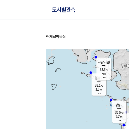
도시별관측
현재날씨
육상
홈
교동도(음)
33.3
℃
-
m/s
-
mm
볼음도
대연평
33.1
℃
3.5
m/s
33.9
℃
-
mm
1.7
m/s
-
mm
장봉도
32.5
℃
2.7
m/s
-
mm