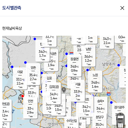
close
도시별관측
장남
판문점
33.6
℃
1.0
m/s
화현
35.7
동두천
℃
남면
-
현재날씨
육상
mm
파주
1.1
홈
m/s
포천
35.2
-
34.3
℃
mm
℃
34.5
℃
33.7
0.0
1
m/s
℃
m/s
-
양주
34.3
m/s
가
℃
-
1
-
mm
m/s
mm
-
mm
2.1
m/s
-
탄현
mm
35.7
-
3
℃
mm
남방
2.5
m/s
1
34.0
℃
-
파주금촌
mm
1.7
m/s
36.6
℃
-
장흥면
mm
1.2
m/s
35.5
℃
-
mm
1.9
m/s
34.8
℃
양촌
-
mm
창
0.9
m/s
은평
대곶
-
mm
35.4
노원
℃
-
김포
34.5
2.7
℃
33.1
m/s
℃
-
m/
-
1.4
34.8
m/s
mm
2.1
℃
m/s
서울
-
경서동
35.3
m
-
1.4
℃
mm
-
김포(공)
m/s
mm
1.1
-
m/s
mm
33.9
℃
33.9
-
℃
mm
34.9
℃
2
m/s
2.4
부천
m/s
1.4
구로
m/s
-
서초
mm
-
광명
mm
인천
송파*
-
mm
인천(공)
35.8
℃
34.6
℃
34.2
과천
경기광주
℃
34.1
1.0
33
34.4
m/s
℃
℃
℃
1.5
m/s
1.5
m/s
33.4
-
0.9
℃
mm
2.9
m/s
2.1
m/s
-
m/s
mm
-
33.7
31.3
mm
3.2
-
℃
℃
m/s
-
-
mm
무의도
mm
mm
분당구
1.4
-
1.6
m/s
m/s
mm
수리산길
-
-
mm
mm
3.2
의왕
35.0
℃
℃
2.2
m/s