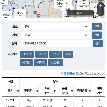
34.4
1.4
m/s
℃
-
-
-
mm
0.1
℃
mm
+
m/s
기흥구갈
-
-
m/s
mm
용인
-
수원
mm
−
34.2
℃
대부도
20 km
33.7
℃
영흥도
1.5
32.8
m/s
℃
1.8
m/s
-
mm
1.7
33.0
m/s
-
℃
mm
31.4
℃
-
오산
2.1
mm
m/s
2.1
m/s
-
mm
요소
-
mm
향남
33.3
℃
1.6
m/s
34.5
-
지역
℃
운평
mm
송탄
0.9
℃
m/s
-
s
mm
32.8
보
℃
날짜
34.7
℃
2.4
m/s
산
1.8
m/s
-
31.
mm
-
mm
1.0
℃
이전자료
-12시간
-3시간
-1시간
현재
-
m
/s
+1시간
+3시간
+12시간
기상실황표
2026.01.12.23:00
시간
날씨
시정
운량
현재
일.시
현재일기
중하운량
km
1/10
기온
도시별 기상실황표로 지점, 날씨, 기온, 강수, 바람, 기압등을 안내한 표입
12.23H
흐림
20 이상
9
9
3.5