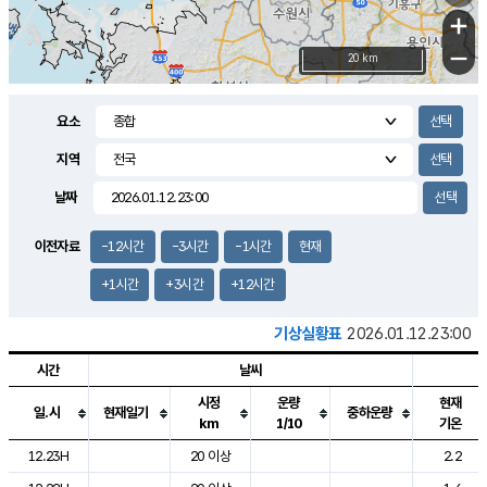
+
−
20 km
요소
지역
날짜
이전자료
-12시간
-3시간
-1시간
현재
+1시간
+3시간
+12시간
기상실황표
2026.01.12.23:00
시간
날씨
시정
운량
현재
일.시
현재일기
중하운량
km
1/10
기온
도시별 기상실황표로 지점, 날씨, 기온, 강수, 바람, 기압등을 안내한 표입
12.23H
20 이상
2.2