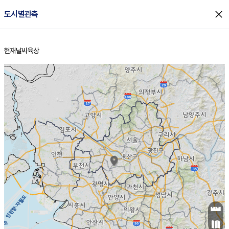
close
도시별관측
현재날씨
육상
홈