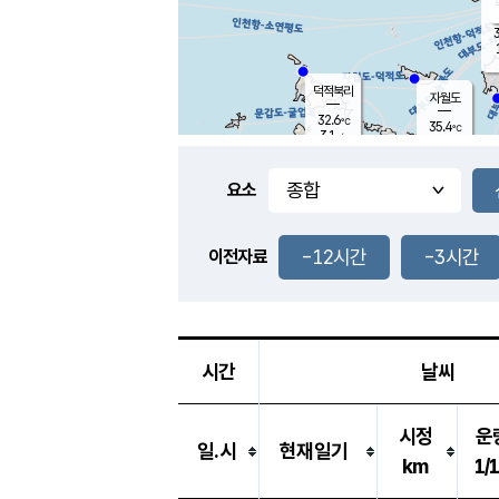
3
덕적북리
자월도
32.6
℃
35.4
℃
3.1
m/s
1.1
m/s
-
mm
-
mm
요소
풍도
31.7
덕적지도
0.8
m/
-
-12시간
-3시간
mm
이전자료
32.0
℃
대
1.3
m/s
-
mm
35.1
2.1
m
-
mm
시간
날씨
시정
운
일.시
현재일기
km
1/