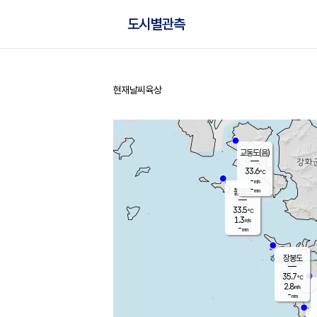
도시별관측
현재날씨
육상
홈
교동도(음)
33.6
℃
-
m/s
-
mm
볼음도
대연평
33.5
℃
1.3
m/s
35.3
℃
-
mm
1.4
m/s
-
mm
장봉도
35.7
℃
2.8
m/s
-
mm