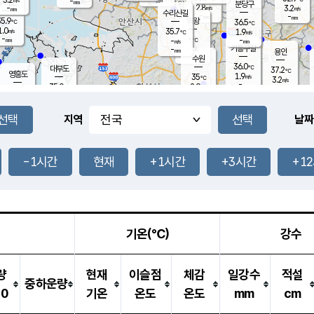
-
-
mm
무의도
mm
mm
분당구
2.8
-
3.2
m/s
m/s
mm
수리산길
-
-
mm
mm
5.9
의왕
36.5
℃
℃
1.0
35.7
m/s
1.9
m/s
℃
-
-
-
mm
-
℃
mm
m/s
기흥구갈
-
-
m/s
mm
용인
-
수원
mm
36.0
℃
대부도
37.2
℃
영흥도
1.9
35
m/s
℃
3.2
m/s
-
mm
2.9
35.0
m/s
-
℃
mm
34.7
℃
-
오산
2.5
mm
m/s
2.4
m/s
-
mm
-
mm
향남
35.9
℃
지역
날짜
2.5
m/s
36.8
-
℃
운평
mm
송탄
2.0
℃
m/s
-
s
mm
36.0
보
℃
37.4
-1시간
현재
+1시간
+3시간
+1
℃
2.0
m/s
산
2.3
m/s
-
35.
mm
-
mm
2.1
℃
-
m
/s
기온(℃)
강수
량
현재
이슬점
체감
일강수
적설
중하운량
10
기온
온도
온도
mm
cm