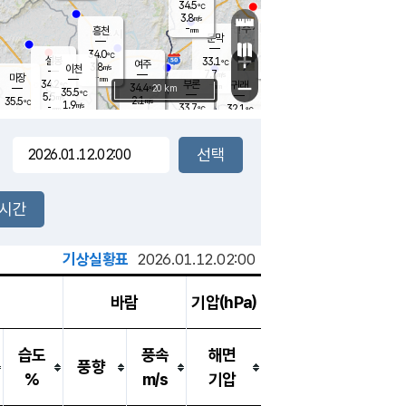
34.5
℃
강림
3.8
m/s
원주
-
흥천
mm
30.1
℃
문막
1.9
m/s
34.1
℃
34.0
-
℃
mm
+
5.2
설봉
m/s
33.1
℃
여주
3.8
m/s
이천
-
mm
7.7
m/s
-
마장
mm
신림
34.2
부론
-
귀래
−
℃
mm
34.4
20 km
℃
35.5
℃
5.5
m/s
2.1
35.5
m/s
℃
30.5
1.9
m/s
℃
-
33.7
32.1
mm
℃
-
℃
mm
4.0
m/s
-
3.0
mm
m/s
5.6
3.9
m/s
m/s
-
mm
-
백운
mm
-
-
mm
mm
백암
장호원
26.2
℃
4.6
m/s
33.4
℃
35.1
엄정
℃
0.5
mm
2.5
m/s
3.8
m/s
노은
-
mm
-
29.7
mm
℃
개
2시간
7.3
m/s
34.0
℃
-
mm
0
3.9
℃
m/s
-
m/s
mm
m
기상실황표
2026.01.12.02:00
바람
기압(hPa)
습도
풍속
해면
풍향
%
m/s
기압