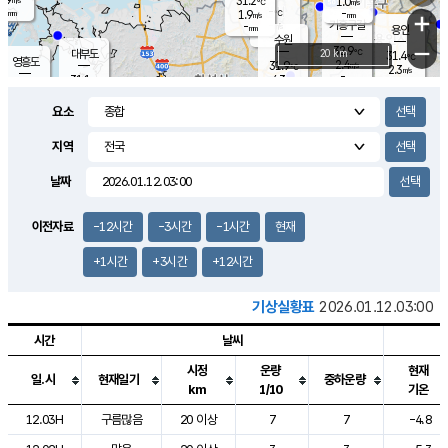
31.2
1.0
m/s
℃
-
-
-
mm
1.9
℃
mm
+
m/s
기흥구갈
-
-
m/s
mm
용인
-
수원
mm
−
32.9
℃
대부도
20 km
31.4
℃
영흥도
2.4
31.9
m/s
℃
2.3
m/s
-
mm
4.3
31.1
m/s
-
℃
mm
31.2
℃
-
오산
4.2
mm
m/s
5.6
m/s
-
mm
요소
-
mm
향남
31.0
℃
3.0
m/s
-
-
지역
℃
운평
mm
송탄
-
℃
m/s
-
s
mm
31.0
보
℃
날짜
32.1
℃
4.3
m/s
산
1.6
m/s
-
30.
mm
-
mm
1.3
℃
이전자료
-12시간
-3시간
-1시간
현재
-
m
/s
+1시간
+3시간
+12시간
기상실황표
2026.01.12.03:00
시간
날씨
시정
운량
현재
일.시
현재일기
중하운량
km
1/10
기온
도시별 기상실황표로 지점, 날씨, 기온, 강수, 바람, 기압등을 안내한 표입
12.03H
구름많음
20 이상
7
7
-4.8