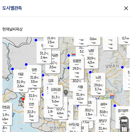
close
도시별관측
장남
판문점
29.9
℃
3.2
m/s
화현
30.5
동두천
℃
남면
-
현재날씨
육상
mm
파주
2.6
홈
m/s
포천
30.3
-
30.4
℃
mm
℃
30.2
℃
31.6
0.7
0.6
m/s
℃
m/s
-
양주
-
m/s
가
℃
-
2.5
-
mm
m/s
mm
-
mm
-
m/s
-
탄현
mm
31.2
-
2
℃
mm
남방
3.0
m/s
1
31.2
℃
-
파주금촌
mm
2.4
m/s
30.9
℃
-
장흥면
mm
4.3
m/s
30.7
℃
-
mm
3.5
m/s
29.3
℃
양촌
-
mm
창
-
m/s
은평
대곶
-
mm
31.8
노원
℃
-
김포
30.2
3.5
℃
31.9
m/s
℃
-
m/
-
1.5
29.6
m/s
mm
2.6
℃
m/s
서울
-
경서동
31.5
m
-
3.7
℃
mm
-
김포(공)
m/s
mm
1.3
-
m/s
mm
31.4
℃
31.5
-
℃
mm
31.3
℃
4.1
m/s
2.6
부천
m/s
5.6
구로
m/s
-
서초
mm
-
광명
mm
인천
송파*
-
mm
인천(공)
31.5
℃
32.2
℃
30.2
과천
경기광주
℃
31.6
1.9
32.3
30.8
m/s
℃
℃
℃
4.6
m/s
1.8
m/s
31.9
-
2.9
℃
mm
3
m/s
2.7
m/s
-
m/s
mm
-
30.5
29.4
mm
4.6
-
℃
℃
m/s
-
-
mm
무의도
mm
mm
분당구
2.3
-
3.2
m/s
m/s
mm
수리산길
-
-
mm
mm
0.8
의왕
31.4
℃
℃
2.9
m/s