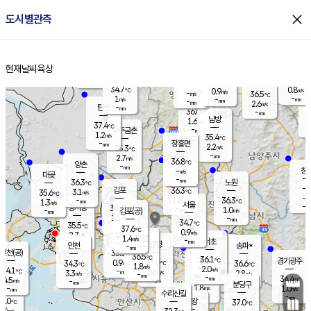
close
도시별관측
장남
판문점
34.8
℃
1.1
m/s
화현
36.2
동두천
℃
남면
-
현재날씨
육상
mm
파주
0.9
홈
m/s
포천
36.0
-
33.9
℃
mm
℃
34.8
℃
34.7
0.8
0.9
m/s
℃
m/s
-
양주
36.5
m/s
가
℃
-
1
-
mm
m/s
mm
-
mm
2.6
m/s
-
탄현
mm
36.0
-
3
℃
mm
남방
1.6
m/s
1
37.4
℃
-
파주금촌
mm
1.2
m/s
35.4
℃
-
장흥면
mm
2.2
m/s
35.3
℃
-
mm
2.7
m/s
36.8
℃
양촌
-
mm
창
-
m/s
은평
대곶
-
mm
36.3
노원
℃
-
김포
36.3
3.1
℃
35.6
m/s
℃
-
m/
-
1.8
36.3
m/s
mm
1.3
℃
m/s
서울
-
경서동
36.7
m
-
1.0
℃
mm
-
김포(공)
m/s
mm
1.1
-
m/s
mm
34.7
℃
35.5
-
℃
mm
37.6
℃
0.9
m/s
2.7
부천
m/s
1.4
구로
m/s
-
서초
mm
-
광명
mm
인천
송파*
-
mm
인천(공)
35.0
℃
36.5
℃
36.1
과천
경기광주
℃
37.0
0.9
34.3
36.6
m/s
℃
℃
℃
1.8
m/s
2.0
m/s
34.1
-
0.6
℃
mm
3.3
m/s
2.8
m/s
-
m/s
mm
-
35.5
34.4
mm
4.5
-
℃
℃
m/s
-
-
mm
무의도
mm
mm
분당구
1.8
-
1.0
m/s
m/s
mm
수리산길
-
-
mm
mm
5.0
의왕
37.0
℃
℃
2.4
m/s