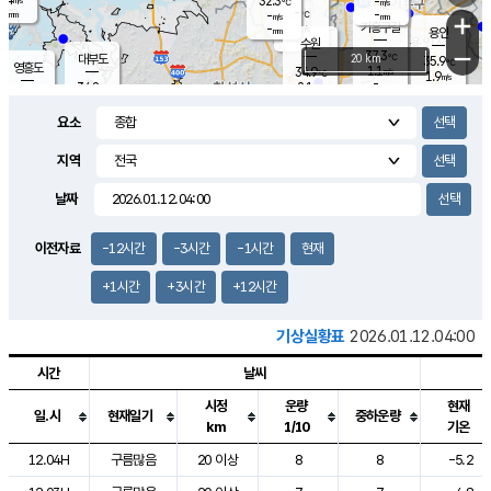
32.3
-
m/s
℃
-
-
-
mm
-
℃
mm
+
m/s
기흥구갈
-
-
m/s
mm
용인
-
수원
mm
−
37.3
℃
대부도
20 km
35.9
℃
영흥도
1.1
34.9
m/s
℃
1.9
m/s
-
mm
2.1
34.8
m/s
-
℃
mm
31.6
℃
-
오산
1.8
mm
m/s
1.4
m/s
-
mm
요소
-
mm
향남
35.5
℃
1.9
m/s
35.5
-
지역
℃
운평
mm
송탄
1.5
℃
m/s
-
s
mm
34.5
보
℃
날짜
36.4
℃
1.8
m/s
산
1.6
m/s
-
33.
mm
-
mm
1.3
℃
이전자료
-12시간
-3시간
-1시간
현재
-
m
/s
+1시간
+3시간
+12시간
기상실황표
2026.01.12.04:00
시간
날씨
시정
운량
현재
일.시
현재일기
중하운량
km
1/10
기온
도시별 기상실황표로 지점, 날씨, 기온, 강수, 바람, 기압등을 안내한 표입
12.04H
구름많음
20 이상
8
8
-5.2