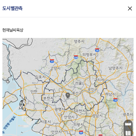
close
도시별관측
현재날씨
육상
홈