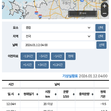
+
−
20 km
요소
지역
날짜
이전자료
-12시간
-3시간
-1시간
현재
+1시간
+3시간
+12시간
기상실황표
2026.01.12.04:00
시간
날씨
시정
운량
현재
일.시
현재일기
중하운량
km
1/10
기온
도시별 기상실황표로 지점, 날씨, 기온, 강수, 바람, 기압등을 안내한 표입
12.04H
20 이상
-9.5