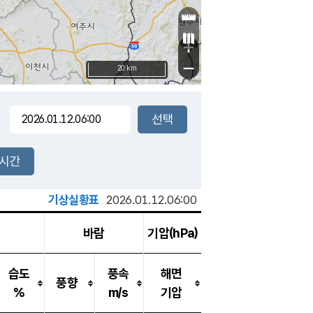
+
−
20 km
2시간
기상실황표
2026.01.12.06:00
바람
기압(hPa)
습도
풍속
해면
풍향
%
m/s
기압