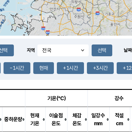
지역
날짜
-1시간
현재
+1시간
+3시간
+1
기온(℃)
강수
현재
이슬점
체감
일강수
적설
중하운량
기온
온도
온도
mm
cm