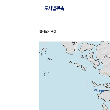
도시별관측
현재날씨
육상
홈