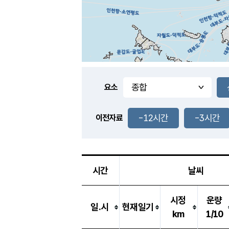
요소
-12시간
-3시간
이전자료
시간
날씨
시정
운량
일.시
현재일기
km
1/10