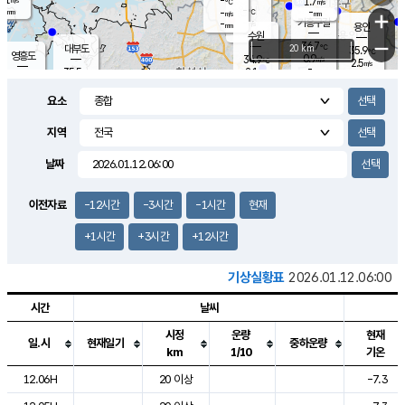
-
1.7
m/s
℃
-
-
-
mm
-
℃
mm
+
m/s
기흥구갈
-
-
m/s
mm
용인
-
수원
mm
−
36.7
℃
대부도
20 km
35.9
℃
영흥도
0.9
34.9
m/s
℃
2.5
m/s
-
mm
2.1
35.5
m/s
-
℃
mm
32.0
℃
-
오산
1.8
mm
m/s
1.1
m/s
-
mm
요소
-
mm
향남
36.0
℃
1.6
m/s
-
-
지역
℃
운평
mm
송탄
-
℃
m/s
-
s
mm
34.7
보
℃
날짜
36.5
℃
1.7
m/s
산
2.0
m/s
-
33.
mm
-
mm
0.9
℃
이전자료
-12시간
-3시간
-1시간
현재
-
m
/s
+1시간
+3시간
+12시간
기상실황표
2026.01.12.06:00
시간
날씨
시정
운량
현재
일.시
현재일기
중하운량
km
1/10
기온
도시별 기상실황표로 지점, 날씨, 기온, 강수, 바람, 기압등을 안내한 표입
12.06H
20 이상
-7.3