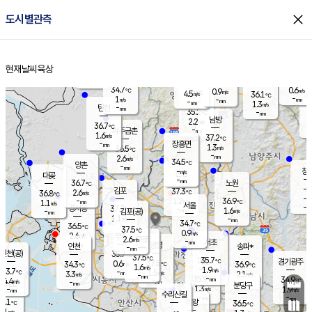
close
도시별관측
장남
판문점
35.3
℃
0.8
m/s
화현
36.9
동두천
℃
남면
-
현재날씨
육상
mm
파주
1.1
홈
m/s
포천
36.5
-
33.9
℃
mm
℃
33.3
℃
34.7
0.6
0.9
m/s
℃
m/s
4.5
양주
36.1
m/s
가
℃
-
1
-
mm
m/s
mm
-
mm
1.3
m/s
-
탄현
mm
35.2
-
3
℃
mm
남방
2.2
m/s
1
36.7
℃
-
파주금촌
mm
1.6
m/s
37.2
℃
-
장흥면
mm
1.3
m/s
36.5
℃
-
mm
2.6
m/s
34.5
℃
양촌
-
mm
창
-
m/s
은평
대곶
-
mm
36.7
노원
℃
-
김포
37.3
2.6
℃
36.8
m/s
℃
-
m/
-
1.2
36.9
m/s
mm
1.1
℃
m/s
서울
-
경서동
37.7
m
-
1.6
℃
mm
-
김포(공)
m/s
mm
1.1
-
m/s
mm
34.7
℃
36.5
-
℃
mm
37.5
℃
0.9
m/s
2.6
부천
m/s
2.6
구로
m/s
-
서초
mm
-
광명
mm
인천
송파*
-
mm
인천(공)
35.7
℃
37.5
℃
35.7
과천
경기광주
℃
37.5
0.6
34.3
36.9
m/s
℃
℃
℃
1.6
m/s
1.9
m/s
33.7
-
1.5
℃
mm
3.3
m/s
2.1
m/s
-
m/s
mm
-
35.9
34.9
mm
4.4
-
℃
℃
m/s
-
-
mm
무의도
mm
mm
분당구
1.3
-
1.9
m/s
m/s
mm
수리산길
-
-
mm
mm
4.1
의왕
36.5
℃
℃
2.1
m/s