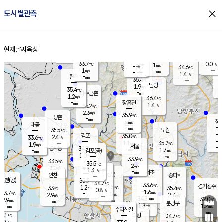
close
도시별관측
장남
판문점
33.6
℃
0.8
m/s
화현
36.1
동두천
℃
남면
-
현재날씨
육상
mm
파주
1.0
홈
m/s
포천
35.2
-
34.3
℃
mm
℃
34.4
℃
33.7
0.0
1
m/s
℃
m/s
-
양주
34.6
m/s
가
℃
-
1
-
mm
m/s
mm
-
mm
1.4
m/s
-
탄현
mm
35.4
-
3
℃
mm
남방
1.9
m/s
0
35.4
℃
-
파주금촌
mm
1.2
m/s
36.4
℃
-
장흥면
mm
1.4
m/s
36.2
℃
-
mm
2.3
m/s
35.9
℃
양촌
-
mm
창
-
m/s
은평
대곶
-
mm
35.5
노원
℃
-
김포
35.0
2.4
℃
33.6
m/s
℃
-
m/
-
1.1
35.2
m/s
mm
1.9
℃
m/s
서울
-
경서동
34.7
m
-
1.7
℃
mm
-
김포(공)
m/s
mm
1.0
-
m/s
mm
33.9
℃
33.5
-
℃
mm
35.5
℃
2
m/s
2.1
부천
m/s
1.3
구로
m/s
-
서초
mm
-
광명
mm
인천
송파*
-
mm
인천(공)
35.9
℃
34.7
℃
33.6
과천
경기광주
℃
34.5
1.2
33
35.4
m/s
℃
℃
℃
0.8
m/s
1.6
m/s
33.7
-
1.1
℃
mm
2.9
m/s
2.7
m/s
-
m/s
mm
-
34.3
32.0
mm
2.9
-
℃
℃
m/s
-
-
mm
무의도
mm
mm
분당구
1.3
-
1.2
m/s
m/s
mm
수리산길
-
-
mm
mm
4.1
의왕
34.7
℃
℃
2.0
m/s