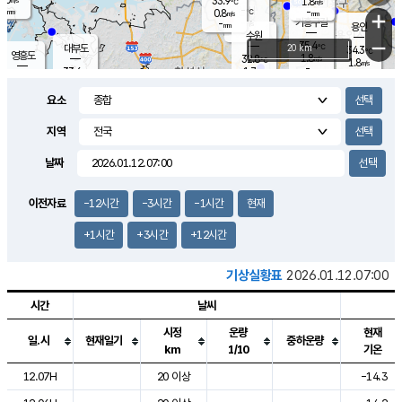
33.9
1.8
m/s
℃
-
-
-
mm
0.8
℃
mm
+
m/s
기흥구갈
-
-
m/s
mm
용인
-
수원
mm
−
35.4
℃
대부도
20 km
34.3
℃
영흥도
1.8
32.8
m/s
℃
1.8
m/s
-
mm
1.7
33.6
m/s
-
℃
mm
30.9
℃
-
오산
2.0
mm
m/s
2.5
m/s
-
mm
요소
-
mm
향남
34.2
℃
2.0
m/s
33.4
-
지역
℃
운평
mm
송탄
1.4
℃
m/s
-
s
mm
33.3
보
℃
날짜
34.7
℃
2.6
m/s
산
1.7
m/s
-
31.
mm
-
mm
0.5
℃
이전자료
-12시간
-3시간
-1시간
현재
-
m
/s
+1시간
+3시간
+12시간
기상실황표
2026.01.12.07:00
시간
날씨
시정
운량
현재
일.시
현재일기
중하운량
km
1/10
기온
도시별 기상실황표로 지점, 날씨, 기온, 강수, 바람, 기압등을 안내한 표입
12.07H
20 이상
-14.3