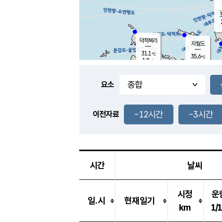
3
덕적북리
자월도
31.1
℃
35.6
℃
1.8
m/s
1.3
m/s
-
mm
-
mm
요소
풍도
30.2
덕적지도
2.3
m/
-
-12시간
-3시간
mm
이전자료
29.3
℃
대
3.9
m/s
-
mm
32.9
2.1
m
-
mm
시간
날씨
시정
운
일.시
현재일기
km
1/