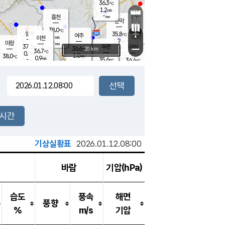
36.3
℃
강림
1.2
m/s
원주
-
흥천
mm
36.4
℃
문막
1.0
m/s
36.7
℃
38.0
-
℃
mm
+
2.2
설봉
m/s
35.8
℃
여주
-
m/s
이천
-
mm
1.9
m/s
-
마장
mm
신림
37.3
부론
-
귀래
−
℃
mm
36.6
20 km
℃
36.7
℃
0.9
m/s
1.0
38.0
m/s
℃
35.3
0.9
m/s
℃
-
35.6
34.4
mm
℃
-
℃
mm
0.6
m/s
-
1.3
mm
m/s
1.4
2.3
m/s
m/s
-
mm
-
백운
mm
-
-
mm
mm
백암
장호원
36.3
℃
1.6
m/s
35.3
℃
37.1
엄정
℃
-
mm
1.5
m/s
1.0
m/s
노은
-
mm
-
37.4
mm
℃
개
2시간
1.3
m/s
36.3
℃
-
mm
9
0.8
℃
m/s
-
m/s
mm
m
기상실황표
2026.01.12.08:00
바람
기압(hPa)
습도
풍속
해면
풍향
%
m/s
기압