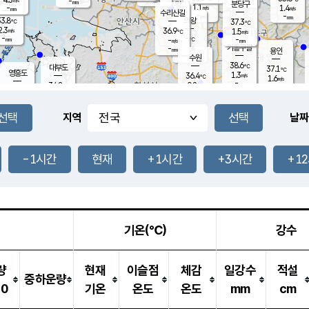
-
-
mm
무의도
mm
mm
분당구
1.1
-
1.4
m/s
m/s
mm
수리산길
-
-
mm
mm
3.8
의왕
37.3
℃
℃
2.3
36.9
m/s
1.5
m/s
℃
-
-
-
mm
-
℃
mm
m/s
기흥구갈
-
-
m/s
mm
용인
-
수원
mm
38.6
℃
대부도
37.1
℃
영흥도
1.3
36.4
m/s
℃
1.6
m/s
-
mm
0.8
34.8
m/s
-
℃
mm
35.0
℃
-
오산
2.2
mm
m/s
3.2
m/s
-
mm
-
mm
향남
36.8
℃
지역
날짜
1.6
m/s
37.6
-
℃
운평
mm
송탄
0.9
℃
m/s
-
s
mm
34.6
보
℃
37.4
-1시간
현재
+1시간
+3시간
+1
℃
3.4
m/s
산
1.6
m/s
-
34.
mm
-
mm
1.2
℃
-
m
/s
기온(℃)
강수
량
현재
이슬점
체감
일강수
적설
중하운량
10
기온
온도
온도
mm
cm