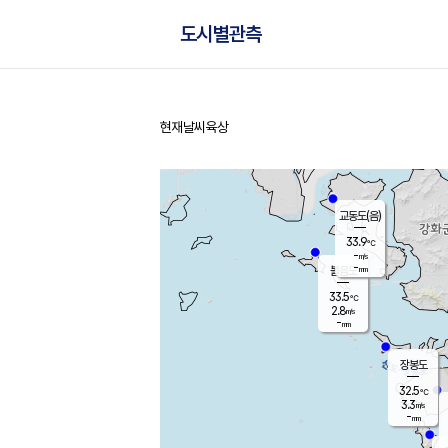
도시별관측
현재날씨
육상
홈
교동도(음)
33.9
℃
-
m/s
-
mm
볼음도
대연평
33.5
℃
2.8
m/s
34.2
℃
-
mm
3.1
m/s
-
mm
장봉도
32.5
℃
3.3
m/s
-
mm