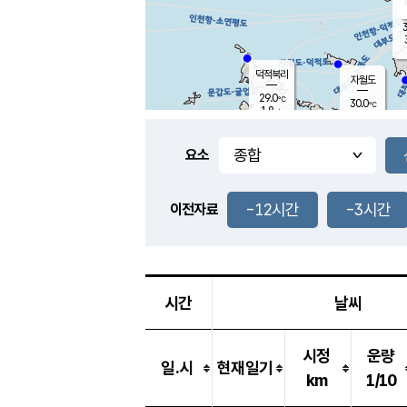
3
덕적북리
자월도
29.0
℃
30.0
℃
1.8
m/s
1.7
m/s
-
mm
-
mm
요소
풍도
27.8
덕적지도
3.5
m/
-
-12시간
-3시간
mm
이전자료
27.7
℃
대
4.3
m/s
-
mm
27.7
2.6
m
-
mm
시간
날씨
시정
운량
일.시
현재일기
km
1/10