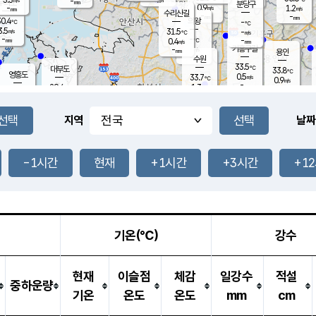
-
-
mm
무의도
mm
mm
분당구
0.9
-
1.2
m/s
m/s
mm
수리산길
-
-
mm
mm
0.4
의왕
-
℃
℃
3.5
31.5
m/s
-
m/s
℃
-
-
-
mm
0.4
℃
mm
m/s
기흥구갈
-
-
m/s
mm
용인
-
수원
mm
33.5
℃
대부도
33.8
℃
영흥도
0.5
33.7
m/s
℃
0.9
m/s
-
mm
1.3
29.4
m/s
-
℃
mm
31.2
℃
-
오산
1.5
mm
m/s
2.9
m/s
-
mm
-
mm
향남
31.3
℃
지역
날짜
0.7
m/s
-
-
℃
운평
mm
송탄
-
℃
m/s
-
s
mm
31.8
보
℃
34.9
-1시간
현재
+1시간
+3시간
+1
℃
1.5
m/s
산
1.3
m/s
-
-
mm
-
mm
-
m
℃
-
m
/s
기온(℃)
강수
현재
이슬점
체감
일강수
적설
중하운량
기온
온도
온도
mm
cm