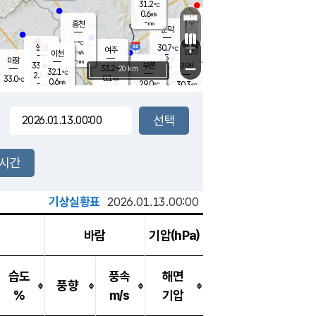
31.2
℃
강림
0.6
m/s
원주
-
흥천
mm
29.4
℃
문막
0.5
m/s
34.9
℃
-
-
℃
mm
+
2.4
설봉
m/s
30.7
℃
여주
-
m/s
이천
-
mm
2.5
m/s
-
마장
mm
신림
33.4
부론
-
귀래
−
℃
mm
33.2
20 km
℃
32.1
℃
2.1
m/s
0.1
33.0
m/s
℃
28.5
0.6
m/s
℃
-
29.0
30.3
mm
℃
-
℃
mm
1.0
m/s
-
0.7
mm
m/s
0.2
0.5
m/s
m/s
-
mm
-
백운
mm
-
-
mm
mm
백암
장호원
30.2
℃
0.3
m/s
28.6
℃
34.2
엄정
℃
-
mm
0.6
m/s
0.9
m/s
노은
-
mm
-
31.3
mm
℃
개
2시간
0.0
m/s
29.6
℃
-
mm
0.8
℃
m/s
-
/s
mm
m
기상실황표
2026.01.13.00:00
바람
기압(hPa)
습도
풍속
해면
풍향
%
m/s
기압