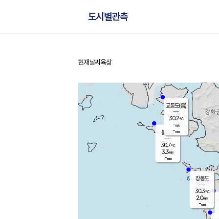
도시별관측
현재날씨
육상
홈
교동도(음)
30.2
℃
-
m/s
-
mm
볼음도
대연평
30.7
℃
3.3
m/s
31.0
℃
-
mm
2.1
m/s
-
mm
장봉도
30.3
℃
2.0
m/s
-
mm