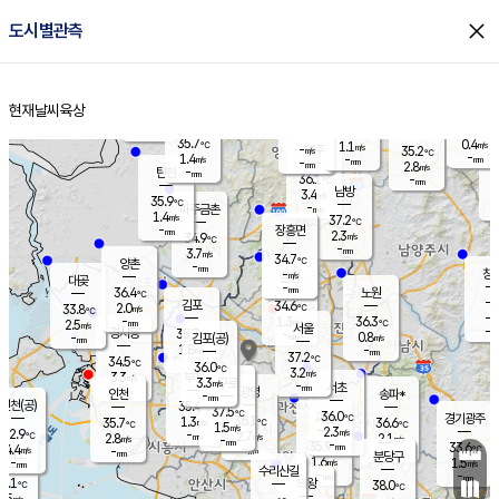
close
도시별관측
장남
판문점
35.5
℃
1.0
m/s
화현
35.1
동두천
℃
남면
-
현재날씨
육상
mm
파주
0.4
홈
m/s
포천
34.9
-
35.2
℃
mm
℃
35.1
℃
35.7
0.4
1.1
m/s
℃
m/s
-
양주
35.2
m/s
가
℃
-
1.4
-
mm
m/s
mm
-
mm
2.8
m/s
-
탄현
mm
36.1
-
3
℃
mm
남방
3.4
m/s
1
35.9
℃
-
파주금촌
mm
1.4
m/s
37.2
℃
-
장흥면
mm
2.3
m/s
34.9
℃
-
mm
3.7
m/s
34.7
℃
양촌
-
mm
창
-
m/s
은평
대곶
-
mm
36.4
노원
℃
-
김포
34.6
2.0
℃
33.8
m/s
℃
-
m/
-
1.3
36.3
m/s
mm
2.5
℃
m/s
서울
-
경서동
35.7
m
-
0.8
℃
mm
-
김포(공)
m/s
mm
1.8
-
m/s
mm
37.2
℃
34.5
-
℃
mm
36.0
℃
3.2
m/s
3.3
부천
m/s
3.3
구로
m/s
-
서초
mm
-
광명
mm
인천
송파*
-
mm
인천(공)
35.4
℃
37.5
℃
36.0
과천
경기광주
℃
36.1
1.3
35.7
36.6
m/s
℃
℃
℃
1.5
m/s
2.3
m/s
32.9
-
2.7
℃
mm
2.8
m/s
2.1
m/s
-
m/s
mm
-
35.9
33.6
mm
4.4
-
℃
℃
m/s
-
-
mm
무의도
mm
mm
분당구
1.6
-
1.5
m/s
m/s
mm
수리산길
-
-
mm
mm
2.1
의왕
38.0
℃
℃
2.5
m/s