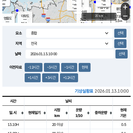
-
-
m/s
℃
-
-
-
mm
-
℃
mm
+
m/s
기흥구갈
-
-
m/s
mm
용인
-
수원
mm
−
37.2
℃
대부도
20 km
37.8
℃
영흥도
1.5
36.2
m/s
℃
1.5
m/s
-
mm
3.1
32.0
m/s
-
℃
mm
33.8
℃
-
오산
2.1
mm
m/s
2.4
m/s
-
mm
요소
-
mm
향남
35.2
℃
2.1
m/s
36.2
-
지역
℃
운평
mm
송탄
-
℃
m/s
-
s
mm
33.6
보
℃
날짜
37.3
℃
3.0
m/s
산
1.6
m/s
-
34.
mm
-
mm
0.4
℃
이전자료
-12시간
-3시간
-1시간
현재
-
m
/s
+1시간
+3시간
+12시간
기상실황표
2026.01.13.10:00
시간
날씨
시정
운량
현재
일.시
현재일기
중하운량
km
1/10
기온
도시별 기상실황표로 지점, 날씨, 기온, 강수, 바람, 기압등을 안내한 표입
13.10H
20 이상
0.5