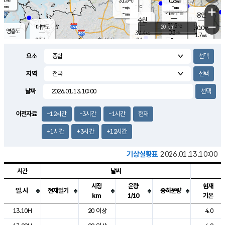
31.5
0.6
m/s
℃
-
-
-
mm
-
℃
mm
+
m/s
기흥구갈
-
-
m/s
mm
용인
-
수원
mm
−
31.5
℃
대부도
20 km
30.0
℃
영흥도
0.3
32.4
m/s
℃
1.7
m/s
-
mm
2.1
28.4
m/s
-
℃
mm
30.4
℃
-
오산
1.5
mm
m/s
2.0
m/s
-
mm
요소
-
mm
향남
28.4
℃
0.5
m/s
32.8
-
지역
℃
운평
mm
송탄
0.2
℃
m/s
-
s
mm
29.5
보
℃
날짜
33.2
℃
1.7
m/s
산
0.4
m/s
-
26.
mm
-
mm
0.0
℃
이전자료
-12시간
-3시간
-1시간
현재
-
m
/s
+1시간
+3시간
+12시간
기상실황표
2026.01.13.10:00
시간
날씨
시정
운량
현재
일.시
현재일기
중하운량
km
1/10
기온
도시별 기상실황표로 지점, 날씨, 기온, 강수, 바람, 기압등을 안내한 표입
13.10H
20 이상
4.0