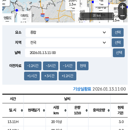
26.8
-
m/s
℃
-
-
-
mm
1.3
℃
mm
+
m/s
기흥구갈
-
-
m/s
mm
용인
-
수원
mm
−
25.5
℃
대부도
20 km
25.6
℃
영흥도
1.4
26.4
m/s
℃
1.5
m/s
-
mm
3.2
26.3
m/s
-
℃
mm
27.5
℃
-
오산
4.0
mm
m/s
7.8
m/s
-
mm
요소
-
mm
향남
25.9
℃
2.4
m/s
27.2
-
지역
℃
운평
mm
송탄
-
℃
m/s
-
s
mm
26.0
보
℃
날짜
26.1
℃
2.3
m/s
산
0.8
m/s
-
23.
mm
-
mm
0.6
℃
이전자료
-12시간
-3시간
-1시간
현재
-
m
/s
+1시간
+3시간
+12시간
기상실황표
2026.01.13.11:00
시간
날씨
시정
운량
현재
일.시
현재일기
중하운량
km
1/10
기온
도시별 기상실황표로 지점, 날씨, 기온, 강수, 바람, 기압등을 안내한 표입
13.11H
20 이상
3.0