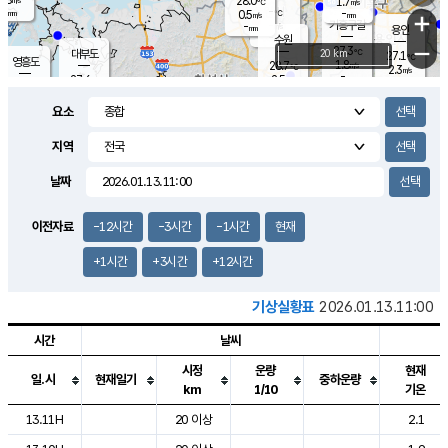
28.0
1.7
m/s
℃
-
-
-
mm
0.5
℃
mm
+
m/s
기흥구갈
-
-
m/s
mm
용인
-
수원
mm
−
27.3
℃
대부도
20 km
27.1
℃
영흥도
1.8
28.7
m/s
℃
2.3
m/s
-
mm
2.5
27.6
m/s
-
℃
mm
28.7
℃
-
오산
2.9
mm
m/s
6.7
m/s
-
mm
요소
-
mm
향남
27.4
℃
2.2
m/s
28.6
-
지역
℃
운평
mm
송탄
2.4
℃
m/s
-
s
mm
27.0
보
℃
날짜
27.9
℃
2.7
m/s
산
1.0
m/s
-
25.
mm
-
mm
1.3
℃
이전자료
-12시간
-3시간
-1시간
현재
-
m
/s
+1시간
+3시간
+12시간
기상실황표
2026.01.13.11:00
시간
날씨
시정
운량
현재
일.시
현재일기
중하운량
km
1/10
기온
도시별 기상실황표로 지점, 날씨, 기온, 강수, 바람, 기압등을 안내한 표입
13.11H
20 이상
2.1