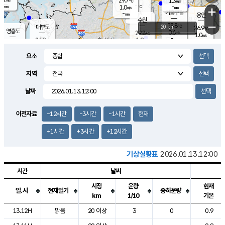
29.7
1.3
m/s
℃
-
-
-
mm
1.0
℃
mm
+
m/s
기흥구갈
-
-
m/s
mm
용인
-
수원
mm
−
28.8
℃
대부도
20 km
26.9
℃
영흥도
0.6
29.8
m/s
℃
1.0
m/s
-
mm
1.9
26.9
m/s
-
℃
mm
29.0
℃
-
오산
0.9
mm
m/s
2.3
m/s
-
mm
요소
-
mm
향남
27.8
℃
0.5
m/s
-
-
지역
℃
운평
mm
송탄
-
℃
m/s
-
s
mm
27.4
보
℃
날짜
30.3
℃
1.5
m/s
산
0.4
m/s
-
25.
mm
-
mm
0.1
℃
이전자료
-12시간
-3시간
-1시간
현재
-
m
/s
+1시간
+3시간
+12시간
기상실황표
2026.01.13.12:00
시간
날씨
시정
운량
현재
일.시
현재일기
중하운량
km
1/10
기온
도시별 기상실황표로 지점, 날씨, 기온, 강수, 바람, 기압등을 안내한 표입
13.12H
맑음
20 이상
3
0
0.9