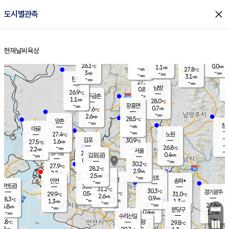
close
도시별관측
장남
판문점
26.4
℃
0.6
m/s
화현
27.0
동두천
℃
남면
-
현재날씨
육상
mm
파주
2.5
홈
m/s
포천
24.3
-
27.4
℃
mm
℃
27.5
℃
26.1
0.0
1.1
m/s
℃
m/s
-
양주
27.8
m/s
가
℃
-
3
-
mm
m/s
mm
-
mm
3.1
m/s
-
탄현
mm
27.1
-
2
℃
mm
남방
0.8
m/s
0
26.9
℃
-
파주금촌
mm
1.1
m/s
28.0
℃
-
장흥면
mm
0.7
m/s
27.6
℃
-
mm
2.6
m/s
28.5
℃
양촌
-
mm
창
-
m/s
은평
대곶
-
mm
27.4
노원
℃
-
김포
30.9
1.6
℃
27.5
m/s
℃
-
m/
-
2.5
26.8
m/s
mm
2.2
℃
m/s
서울
-
경서동
27.9
m
-
0.4
℃
mm
-
김포(공)
m/s
mm
0.3
-
m/s
mm
30.2
℃
27.9
-
℃
mm
28.2
℃
2.9
m/s
2.2
부천
m/s
2.5
구로
m/s
-
서초
mm
-
광명
mm
인천
송파*
-
mm
인천(공)
30.3
℃
31.2
℃
30.3
과천
경기광주
℃
31.7
0.5
29.9
31.0
m/s
℃
℃
℃
2.6
m/s
0.9
m/s
28.3
-
2.3
℃
mm
1.3
m/s
1.3
m/s
-
m/s
mm
-
26.9
27.6
mm
5.8
-
℃
℃
m/s
-
-
mm
무의도
mm
mm
분당구
0.4
-
1.7
m/s
m/s
mm
수리산길
-
-
mm
mm
7.8
의왕
29.8
℃
℃
2.2
m/s