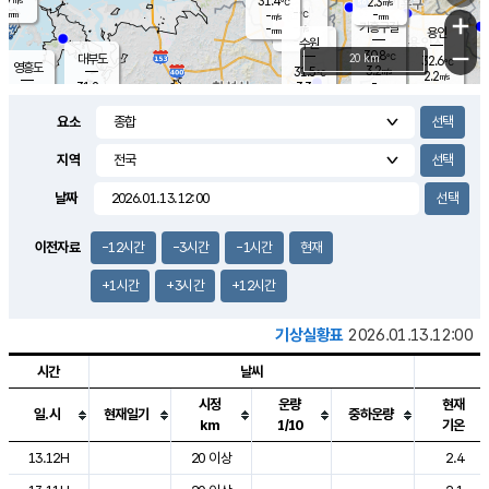
31.4
2.3
m/s
℃
-
-
-
mm
-
℃
mm
+
m/s
기흥구갈
-
-
m/s
mm
용인
-
수원
mm
−
30.8
℃
대부도
20 km
32.6
℃
영흥도
3.2
31.5
m/s
℃
2.2
m/s
-
mm
3.3
31.2
m/s
-
℃
mm
30.8
℃
-
오산
4.5
mm
m/s
4.1
m/s
-
mm
요소
-
mm
향남
31.6
℃
2.7
m/s
31.6
-
지역
℃
운평
mm
송탄
2.2
℃
m/s
-
s
mm
30.5
보
℃
날짜
32.2
℃
3.4
m/s
산
1.5
m/s
-
30.
mm
-
mm
1.8
℃
이전자료
-12시간
-3시간
-1시간
현재
-
m
/s
+1시간
+3시간
+12시간
기상실황표
2026.01.13.12:00
시간
날씨
시정
운량
현재
일.시
현재일기
중하운량
km
1/10
기온
도시별 기상실황표로 지점, 날씨, 기온, 강수, 바람, 기압등을 안내한 표입
13.12H
20 이상
2.4