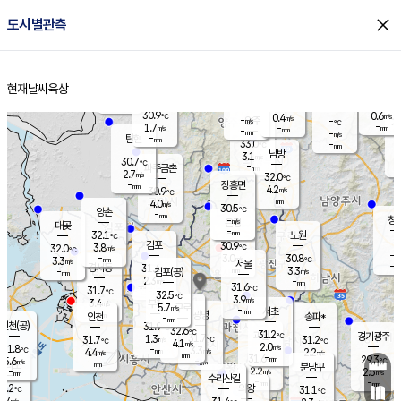
close
도시별관측
장남
판문점
30.5
℃
2.8
m/s
화현
31.1
동두천
℃
남면
-
현재날씨
육상
mm
파주
2.5
홈
m/s
포천
30.8
-
30.9
℃
mm
℃
30.3
℃
30.9
0.6
0.4
m/s
℃
m/s
-
양주
-
m/s
가
℃
-
1.7
-
mm
m/s
mm
-
mm
-
m/s
-
탄현
mm
33.0
-
2
℃
mm
남방
3.1
m/s
1
30.7
℃
-
파주금촌
mm
2.7
m/s
32.0
℃
-
장흥면
mm
4.2
m/s
30.9
℃
-
mm
4.0
m/s
30.5
℃
양촌
-
mm
창
-
m/s
은평
대곶
-
mm
32.1
노원
℃
-
김포
30.9
3.8
℃
32.0
m/s
℃
-
m/
-
3.0
30.8
m/s
mm
3.3
℃
m/s
서울
-
경서동
31.4
m
-
3.3
℃
mm
-
김포(공)
m/s
mm
2.3
-
m/s
mm
31.6
℃
31.7
-
℃
mm
32.5
℃
3.9
m/s
3.4
부천
m/s
5.7
구로
m/s
-
서초
mm
-
광명
mm
인천
송파*
-
mm
인천(공)
31.9
℃
32.6
℃
31.2
과천
경기광주
℃
31.7
1.3
31.7
31.2
m/s
℃
℃
℃
4.1
m/s
2.0
m/s
31.8
-
3.3
℃
mm
4.4
m/s
2.2
m/s
-
m/s
mm
-
31.6
29.3
mm
5.6
-
℃
℃
m/s
-
-
mm
무의도
mm
mm
분당구
2.2
-
2.5
m/s
m/s
mm
수리산길
-
-
mm
mm
0.2
의왕
31.1
℃
℃
2.7
m/s