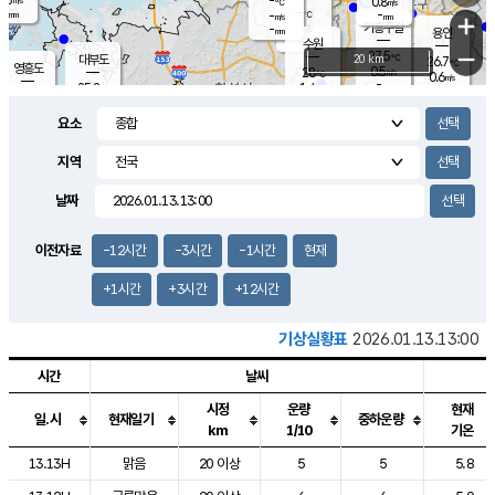
-
0.8
m/s
℃
-
-
-
mm
-
℃
mm
+
m/s
기흥구갈
-
-
m/s
mm
용인
-
수원
mm
−
27.5
℃
대부도
20 km
26.7
℃
영흥도
0.5
28
m/s
℃
0.6
m/s
-
mm
1.4
25.2
m/s
-
℃
mm
27.0
℃
-
오산
0.1
mm
m/s
0.7
m/s
-
mm
요소
-
mm
향남
25.2
℃
0.0
m/s
28.6
-
지역
℃
운평
mm
송탄
0.5
℃
m/s
-
s
mm
26.3
보
℃
날짜
28.0
℃
1.1
m/s
산
0.2
m/s
-
-
mm
-
mm
-
m
℃
이전자료
-12시간
-3시간
-1시간
현재
-
m
/s
+1시간
+3시간
+12시간
기상실황표
2026.01.13.13:00
시간
날씨
시정
운량
현재
일.시
현재일기
중하운량
km
1/10
기온
도시별 기상실황표로 지점, 날씨, 기온, 강수, 바람, 기압등을 안내한 표입
13.13H
맑음
20 이상
5
5
5.8