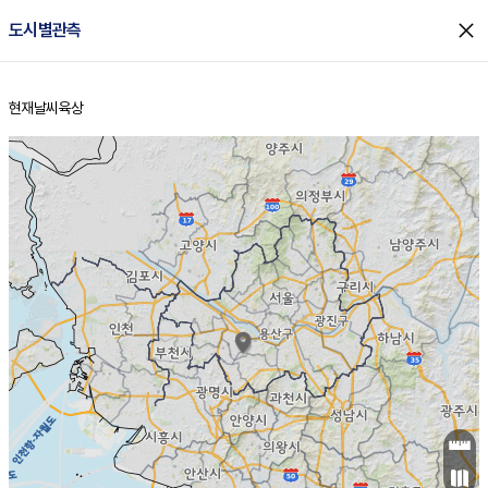
close
도시별관측
현재날씨
육상
홈