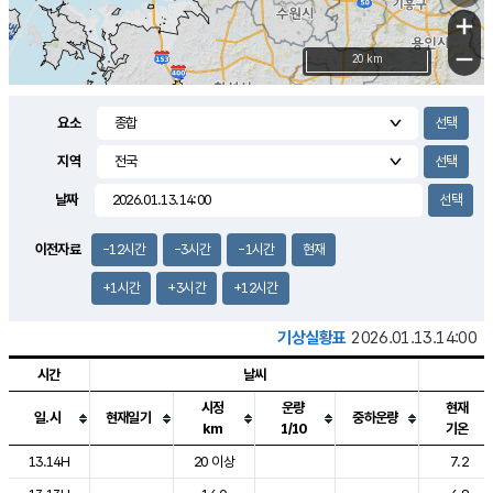
+
−
20 km
요소
지역
날짜
이전자료
-12시간
-3시간
-1시간
현재
+1시간
+3시간
+12시간
기상실황표
2026.01.13.14:00
시간
날씨
시정
운량
현재
일.시
현재일기
중하운량
km
1/10
기온
도시별 기상실황표로 지점, 날씨, 기온, 강수, 바람, 기압등을 안내한 표입
13.14H
20 이상
7.2