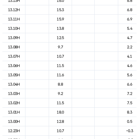
13.13H
16.0
6.8
13.12H
15.3
6.8
13.11H
15.9
6.9
13.10H
13.8
5.4
13.09H
12.5
4.7
13.08H
9.7
2.2
13.07H
10.7
4.1
13.06H
11.5
4.6
13.05H
11.6
5.6
13.04H
8.8
6.6
13.03H
9.2
7.2
13.02H
11.5
7.5
13.01H
18.0
8.3
13.00H
12.8
0.5
12.23H
10.7
-0.3