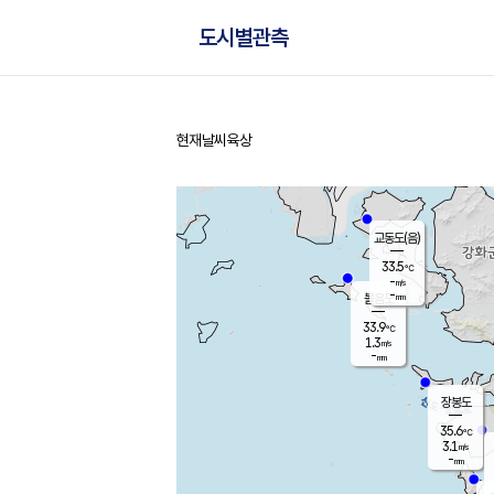
도시별관측
현재날씨
육상
홈
교동도(음)
33.5
℃
-
m/s
-
mm
볼음도
대연평
33.9
℃
1.3
m/s
34.9
℃
-
mm
1.3
m/s
-
mm
장봉도
35.6
℃
3.1
m/s
-
mm