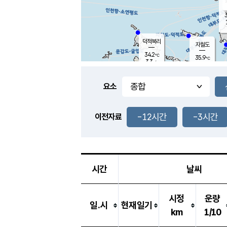
3
덕적북리
자월도
34.2
℃
35.9
℃
3.3
m/s
1.2
m/s
-
mm
-
mm
요소
풍도
31.6
덕적지도
2.2
m/
-
-12시간
-3시간
mm
이전자료
31.9
℃
대
1.9
m/s
-
mm
35.2
1.1
m
-
mm
시간
날씨
시정
운량
일.시
현재일기
km
1/10