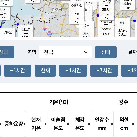
-
-
mm
무의도
mm
mm
분당구
3.2
-
3.1
m/s
m/s
mm
수리산길
-
-
mm
mm
5.5
의왕
35.8
℃
℃
1.3
-
m/s
-
m/s
℃
-
-
-
mm
-
℃
mm
m/s
기흥구갈
-
-
m/s
mm
용인
-
수원
mm
35.5
℃
대부도
37.8
℃
영흥도
2.6
35
m/s
℃
2.6
m/s
-
mm
2.9
34.3
m/s
-
℃
mm
35.2
℃
-
오산
2.7
mm
m/s
2.5
m/s
-
mm
-
mm
향남
36.2
℃
지역
날짜
2.5
m/s
36.3
-
℃
운평
mm
송탄
-
℃
m/s
-
s
mm
34.6
보
℃
37.1
-1시간
현재
+1시간
+3시간
+1
℃
3.0
m/s
산
2.1
m/s
-
34.
mm
-
mm
1.9
℃
-
m
/s
기온(℃)
강수
현재
이슬점
체감
일강수
적설
중하운량
기온
온도
온도
mm
cm