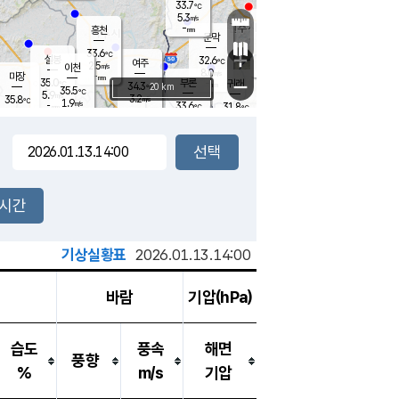
33.7
℃
강림
5.3
m/s
원주
-
흥천
mm
29.7
℃
문막
3.2
m/s
34.1
℃
33.6
-
℃
mm
+
5.2
설봉
m/s
32.6
℃
여주
2.5
m/s
이천
-
mm
8.0
m/s
-
마장
mm
신림
35.0
부론
-
귀래
−
℃
mm
34.3
20 km
℃
35.5
℃
5.9
m/s
3.2
35.8
m/s
℃
28.5
1.9
m/s
℃
-
33.6
31.8
mm
℃
-
℃
mm
3.5
m/s
-
5.0
mm
m/s
5.8
3.2
m/s
m/s
-
mm
-
백운
mm
-
-
mm
mm
백암
장호원
25.9
℃
3.8
m/s
33.2
℃
34.6
엄정
℃
0.5
mm
2.5
m/s
5.3
m/s
노은
-
mm
-
25.2
mm
℃
개
2시간
8.5
m/s
29.8
℃
5.5
mm
5
5.0
℃
m/s
-
m/s
mm
m
기상실황표
2026.01.13.14:00
바람
기압(hPa)
습도
풍속
해면
풍향
%
m/s
기압