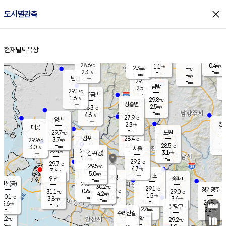
close
도시별관측
장남
판문점
27.5
℃
2.5
m/s
화현
27.1
동두천
℃
남면
-
현재날씨
육상
mm
파주
2.7
홈
m/s
포천
27.1
-
29.2
℃
mm
℃
28.7
℃
28.6
0.4
1.1
m/s
℃
m/s
2.3
양주
-
m/s
가
℃
-
2.3
-
mm
m/s
mm
-
mm
-
m/s
-
탄현
mm
29.2
-
2
℃
mm
남방
2.5
m/s
1
29.1
℃
-
파주금촌
mm
1.6
m/s
29.8
℃
-
장흥면
mm
2.5
m/s
28.3
℃
-
mm
4.6
m/s
27.9
℃
양촌
-
mm
창
2.3
m/s
은평
대곶
-
mm
29.7
노원
℃
-
김포
28.4
3.7
℃
29.9
m/s
℃
-
m/
-
2.8
28.5
m/s
mm
3.0
℃
m/s
서울
-
경서동
29.5
m
-
3.1
℃
mm
-
김포(공)
m/s
mm
1.8
-
m/s
mm
29.2
℃
29.7
-
℃
mm
29.5
℃
4.7
m/s
3.4
부천
m/s
5.0
구로
m/s
-
서초
mm
-
광명
mm
인천
송파*
-
mm
인천(공)
29.8
℃
30.2
℃
29.1
과천
경기광주
℃
29.9
0.6
31.1
29.0
m/s
℃
℃
℃
4.2
m/s
1.5
m/s
30.1
-
2.0
℃
mm
3.8
m/s
3.6
m/s
-
m/s
mm
-
28.4
26.8
mm
5.6
-
℃
℃
m/s
-
-
mm
무의도
mm
mm
분당구
2.4
-
2.2
m/s
m/s
mm
수리산길
-
-
mm
mm
9.2
의왕
29.2
℃
℃
3.4
m/s