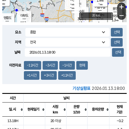
-
1.9
m/s
℃
-
-
-
mm
-
℃
mm
+
m/s
기흥구갈
-
-
m/s
mm
용인
-
수원
mm
−
28.6
℃
대부도
20 km
29.5
℃
영흥도
2.7
30.6
m/s
℃
1.3
m/s
-
mm
4.3
29.7
m/s
-
℃
mm
30.5
℃
-
오산
4.5
mm
m/s
6.4
m/s
-
mm
요소
-
mm
향남
28.7
℃
2.8
m/s
30.1
-
지역
℃
운평
mm
송탄
2.5
℃
m/s
-
s
mm
29.2
보
℃
날짜
29.7
℃
3.6
m/s
산
1.7
m/s
-
27.
mm
-
mm
1.1
℃
이전자료
-12시간
-3시간
-1시간
현재
-
m
/s
+1시간
+3시간
+12시간
기상실황표
2026.01.13.18:00
시간
날씨
시정
운량
현재
일.시
현재일기
중하운량
km
1/10
기온
도시별 기상실황표로 지점, 날씨, 기온, 강수, 바람, 기압등을 안내한 표입
13.18H
20 이상
-0.2