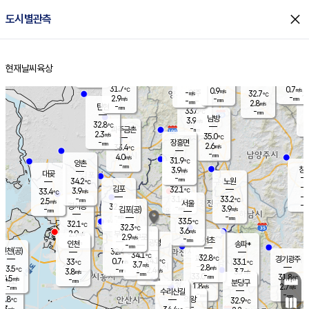
close
도시별관측
장남
판문점
-
℃
-
m/s
화현
31.8
동두천
℃
남면
-
현재날씨
육상
mm
파주
3.8
홈
m/s
포천
31.9
-
32.8
℃
mm
℃
31.2
℃
31.7
0.7
0.9
m/s
℃
m/s
-
양주
32.7
m/s
가
℃
-
2.9
-
mm
m/s
mm
-
mm
2.8
m/s
-
탄현
mm
33.6
-
3
℃
mm
남방
3.9
m/s
1
32.8
℃
-
파주금촌
mm
2.3
m/s
35.0
℃
-
장흥면
mm
2.6
m/s
33.4
℃
-
mm
4.0
m/s
31.9
℃
양촌
-
mm
창
3.9
m/s
은평
대곶
-
mm
34.2
노원
℃
-
김포
32.1
3.9
℃
33.4
m/s
℃
-
m/
-
3.1
33.2
m/s
mm
2.5
℃
m/s
서울
-
경서동
32.4
m
-
3.9
℃
mm
-
김포(공)
m/s
mm
-
-
m/s
mm
33.5
℃
32.1
-
℃
mm
32.3
℃
3.6
m/s
2.9
부천
m/s
2.9
구로
m/s
-
서초
mm
-
광명
mm
인천
송파*
-
mm
인천(공)
32.4
℃
34.1
℃
32.8
과천
경기광주
℃
34.1
0.7
33
33.1
m/s
℃
℃
℃
3.7
m/s
2.8
m/s
33.5
-
2.4
℃
mm
3.8
m/s
3.7
m/s
-
m/s
mm
-
33.0
31.8
mm
4.5
-
℃
℃
m/s
-
-
mm
무의도
mm
mm
분당구
1.8
-
2.7
m/s
m/s
mm
수리산길
-
-
mm
mm
1.8
의왕
32.9
℃
℃
2.3
m/s