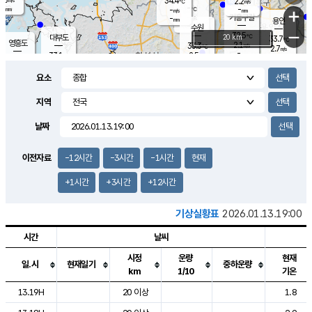
34.4
2.2
m/s
℃
-
-
-
mm
-
℃
mm
+
m/s
기흥구갈
-
-
m/s
mm
용인
-
수원
mm
−
32.5
℃
대부도
20 km
33.7
℃
영흥도
2.1
33.3
m/s
℃
2.7
m/s
-
mm
2.5
33.1
m/s
-
℃
mm
32.5
℃
-
오산
3.9
mm
m/s
4.9
m/s
-
mm
요소
-
mm
향남
33.7
℃
2.2
m/s
33.8
-
지역
℃
운평
mm
송탄
-
℃
m/s
-
s
mm
32.4
보
℃
날짜
33.3
℃
3.0
m/s
산
1.7
m/s
-
31.
mm
-
mm
1.9
℃
이전자료
-12시간
-3시간
-1시간
현재
-
m
/s
+1시간
+3시간
+12시간
기상실황표
2026.01.13.19:00
시간
날씨
시정
운량
현재
일.시
현재일기
중하운량
km
1/10
기온
도시별 기상실황표로 지점, 날씨, 기온, 강수, 바람, 기압등을 안내한 표입
13.19H
20 이상
1.8