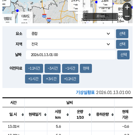
29.9
2.8
m/s
℃
-
-
-
mm
-
℃
mm
+
m/s
기흥구갈
-
-
m/s
mm
용인
-
수원
mm
−
28.8
℃
대부도
20 km
29.9
℃
영흥도
2.7
30.6
m/s
℃
2.8
m/s
-
mm
4.3
29.9
m/s
-
℃
mm
30.7
℃
-
오산
4.0
mm
m/s
6.5
m/s
-
mm
요소
-
mm
향남
29.0
℃
3.0
m/s
-
-
지역
℃
운평
mm
송탄
-
℃
m/s
-
s
mm
29.8
보
℃
날짜
30.1
℃
3.2
m/s
산
1.8
m/s
-
28.
mm
-
mm
1.4
℃
이전자료
-12시간
-3시간
-1시간
현재
-
m
/s
+1시간
+3시간
+12시간
기상실황표
2026.01.13.01:00
시간
날씨
시정
운량
현재
일.시
현재일기
중하운량
km
1/10
기온
도시별 기상실황표로 지점, 날씨, 기온, 강수, 바람, 기압등을 안내한 표입
13.01H
5.6
-0.6