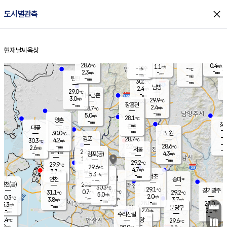
close
도시별관측
장남
판문점
28.0
℃
2.2
m/s
화현
27.5
동두천
℃
남면
-
현재날씨
육상
mm
파주
3.1
홈
m/s
포천
27.2
-
29.2
℃
mm
℃
28.7
℃
28.6
0.4
1.1
m/s
℃
m/s
-
양주
-
m/s
가
℃
-
2.3
-
mm
m/s
mm
-
mm
-
m/s
-
탄현
mm
30.2
-
2
℃
mm
남방
2.4
m/s
0
29.0
℃
-
파주금촌
mm
3.0
m/s
29.9
℃
-
장흥면
mm
2.4
m/s
28.7
℃
-
mm
5.0
m/s
28.1
℃
양촌
-
mm
창
-
m/s
은평
대곶
-
mm
30.0
노원
℃
-
김포
28.7
4.2
℃
30.3
m/s
℃
-
m/
-
2.2
28.6
m/s
mm
2.6
℃
m/s
서울
-
경서동
29.8
m
-
4.3
℃
mm
-
김포(공)
m/s
mm
1.4
-
m/s
mm
29.2
℃
29.9
-
℃
mm
29.6
℃
4.7
m/s
3.7
부천
m/s
5.3
구로
m/s
-
서초
mm
-
광명
mm
인천
송파*
-
mm
인천(공)
29.8
℃
30.3
℃
29.1
과천
경기광주
℃
29.9
0.7
31.1
29.2
m/s
℃
℃
℃
5.0
m/s
2.0
m/s
30.3
-
2.5
℃
mm
3.8
m/s
3.7
m/s
-
m/s
mm
-
28.8
27.0
mm
5.3
-
℃
℃
m/s
-
-
mm
무의도
mm
mm
분당구
2.4
-
2.1
m/s
m/s
mm
수리산길
-
-
mm
mm
9.4
의왕
29.6
℃
℃
3.2
m/s