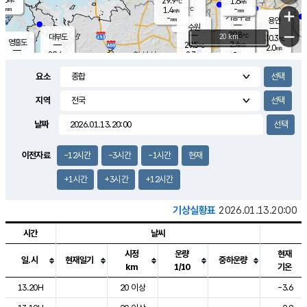
29.9
1.6
m/s
℃
-
-
-
mm
1.4
℃
mm
+
m/s
기흥구갈
-
-
m/s
mm
용인
-
수원
mm
−
29.8
℃
대부도
20 km
30.3
℃
영흥도
2.4
29.5
m/s
℃
2.0
m/s
-
mm
2.7
29.4
m/s
-
℃
mm
29.3
℃
-
오산
3.8
mm
m/s
5.4
m/s
-
mm
요소
-
mm
향남
29.0
℃
2.4
m/s
-
-
지역
℃
운평
mm
송탄
-
℃
m/s
-
s
mm
28.6
보
℃
날짜
29.7
℃
3.8
m/s
산
1.4
m/s
-
26.
mm
-
mm
-
m
℃
이전자료
-12시간
-3시간
-1시간
현재
-
m
/s
+1시간
+3시간
+12시간
기상실황표
2026.01.13.20:00
시간
날씨
시정
운량
현재
일.시
현재일기
중하운량
km
1/10
기온
도시별 기상실황표로 지점, 날씨, 기온, 강수, 바람, 기압등을 안내한 표입
13.20H
20 이상
-3.6