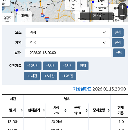
27.0
1.4
m/s
℃
-
-
-
mm
-
℃
mm
+
m/s
기흥구갈
-
-
m/s
mm
용인
-
수원
mm
−
26.2
℃
대부도
20 km
26.4
℃
영흥도
1.1
27.2
m/s
℃
2.0
m/s
-
mm
2.1
26.7
m/s
-
℃
mm
28.1
℃
-
오산
3.5
mm
m/s
6.9
m/s
-
mm
요소
-
mm
향남
26.6
℃
2.4
m/s
-
-
지역
℃
운평
mm
송탄
-
℃
m/s
-
s
mm
26.2
보
℃
날짜
26.6
℃
2.1
m/s
산
0.8
m/s
-
24.
mm
-
mm
0.9
℃
이전자료
-12시간
-3시간
-1시간
현재
-
m
/s
+1시간
+3시간
+12시간
기상실황표
2026.01.13.20:00
시간
날씨
시정
운량
현재
일.시
현재일기
중하운량
km
1/10
기온
도시별 기상실황표로 지점, 날씨, 기온, 강수, 바람, 기압등을 안내한 표입
13.20H
20 이상
1.0