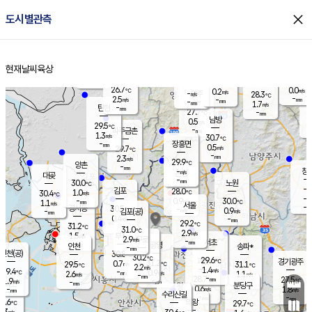
close
도시별관측
장남
판문점
27.8
℃
0.4
m/s
화현
28.0
동두천
℃
남면
-
현재날씨
육상
mm
파주
2.1
홈
m/s
포천
24.5
-
27.2
℃
mm
℃
30.4
℃
26.7
0.0
0.2
m/s
℃
m/s
-
양주
28.3
m/s
가
℃
-
2.5
-
mm
m/s
mm
-
mm
1.7
m/s
-
탄현
mm
27.7
-
2
℃
mm
남방
0.5
m/s
0
29.5
℃
-
파주금촌
mm
1.3
m/s
30.7
℃
-
장흥면
mm
0.5
m/s
29.7
℃
-
mm
2.3
m/s
29.9
℃
양촌
-
mm
창
-
m/s
은평
대곶
-
mm
30.0
노원
℃
-
김포
28.0
1.0
℃
30.4
m/s
℃
-
m/
-
0.9
30.0
m/s
mm
1.1
℃
m/s
서울
-
경서동
30.5
m
-
0.9
℃
mm
-
김포(공)
m/s
mm
0.4
-
m/s
mm
29.2
℃
31.2
-
℃
mm
31.0
℃
2.9
m/s
1.5
부천
m/s
2.9
구로
m/s
-
서초
mm
-
광명
mm
인천
송파*
-
mm
인천(공)
30.8
℃
30.2
℃
29.6
과천
경기광주
℃
31.2
0.7
29.5
31.1
m/s
℃
℃
℃
2.2
m/s
1.4
m/s
29.4
-
0.9
℃
mm
2.6
m/s
1.1
m/s
-
m/s
mm
-
28.7
27.5
mm
1.9
-
℃
℃
m/s
-
-
mm
무의도
mm
mm
분당구
0.6
-
1.8
m/s
m/s
mm
수리산길
-
-
mm
mm
8.6
의왕
29.7
℃
℃
1.3
m/s