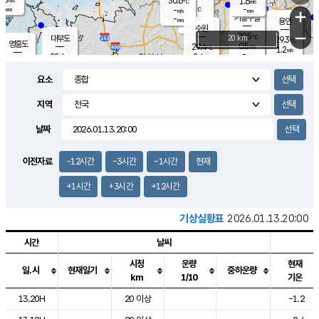
30.6
1.6
m/s
℃
-
-
-
mm
-
℃
mm
+
m/s
기흥구갈
-
-
m/s
mm
용인
-
수원
mm
−
29.5
℃
대부도
20 km
29.3
℃
영흥도
0.5
29.4
m/s
℃
1.2
m/s
-
mm
2.4
28.4
m/s
-
℃
mm
28.1
℃
-
오산
1.4
mm
m/s
1.7
m/s
-
mm
요소
-
mm
향남
29.3
℃
1.2
m/s
29.5
-
지역
℃
운평
mm
송탄
0.5
℃
m/s
-
s
mm
28.8
보
℃
날짜
29.3
℃
2.0
m/s
산
1.4
m/s
-
25.
mm
-
mm
0.4
℃
이전자료
-12시간
-3시간
-1시간
현재
-
m
/s
+1시간
+3시간
+12시간
기상실황표
2026.01.13.20:00
시간
날씨
시정
운량
현재
일.시
현재일기
중하운량
km
1/10
기온
도시별 기상실황표로 지점, 날씨, 기온, 강수, 바람, 기압등을 안내한 표입
13.20H
20 이상
-1.2