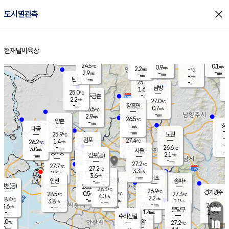
close
도시별관측
장남
판문점
24.7
℃
2.1
m/s
화현
24.7
동두천
℃
남면
-
현재날씨
육상
mm
파주
3.7
홈
m/s
포천
23.2
-
25.3
℃
mm
℃
25.2
℃
24.5
0.1
0.9
m/s
℃
m/s
2.2
양주
-
m/s
가
℃
-
2.9
-
mm
m/s
mm
-
mm
-
m/s
-
탄현
mm
25.4
-
2
℃
mm
남방
1.6
m/s
0
25.0
℃
-
파주금촌
mm
2.2
m/s
27.0
℃
-
장흥면
mm
0.7
m/s
26.5
℃
-
mm
2.9
m/s
26.5
℃
양촌
-
mm
창
-
m/s
은평
대곶
-
mm
25.9
노원
℃
-
김포
27.4
1.4
℃
26.2
m/s
℃
-
m/
-
3.7
26.6
m/s
mm
3.0
℃
m/s
서울
-
경서동
-
m
-
2.1
℃
mm
-
김포(공)
m/s
mm
-
-
m/s
mm
27.2
℃
27.7
-
℃
mm
27.2
℃
3.3
m/s
2.3
부천
m/s
3.6
구로
m/s
-
서초
mm
-
광명
mm
인천
송파*
-
mm
인천(공)
28.1
℃
28.3
℃
26.9
과천
경기광주
℃
28.2
0.5
28.5
27.3
m/s
℃
℃
℃
4.0
m/s
2.2
m/s
28.4
-
3.0
℃
mm
3.8
m/s
2.9
m/s
-
m/s
mm
-
26.2
24.8
mm
3.6
-
℃
℃
m/s
-
-
mm
무의도
mm
mm
분당구
1.4
-
2.9
m/s
m/s
mm
수리산길
-
-
mm
mm
7.0
의왕
27.2
℃
℃
2.9
m/s