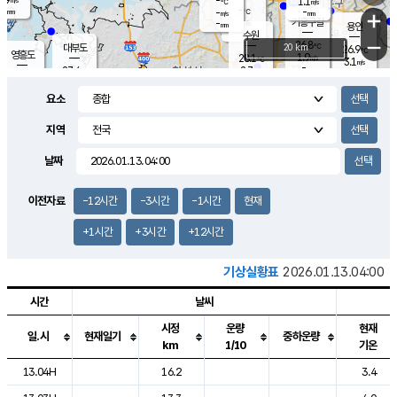
-
1.1
m/s
℃
-
-
-
mm
-
℃
mm
+
m/s
기흥구갈
-
-
m/s
mm
용인
-
수원
mm
−
26.8
℃
대부도
20 km
26.9
℃
영흥도
1.9
28.1
m/s
℃
3.1
m/s
-
mm
2.7
27.4
m/s
-
℃
mm
28.4
℃
-
오산
3.5
mm
m/s
4.9
m/s
-
mm
요소
-
mm
향남
27.0
℃
2.5
m/s
-
-
지역
℃
운평
mm
송탄
-
℃
m/s
-
s
mm
26.7
보
℃
날짜
27.3
℃
3.0
m/s
산
0.7
m/s
-
24.
mm
-
mm
0.5
℃
이전자료
-12시간
-3시간
-1시간
현재
-
m
/s
+1시간
+3시간
+12시간
기상실황표
2026.01.13.04:00
시간
날씨
시정
운량
현재
일.시
현재일기
중하운량
km
1/10
기온
도시별 기상실황표로 지점, 날씨, 기온, 강수, 바람, 기압등을 안내한 표입
13.04H
16.2
3.4