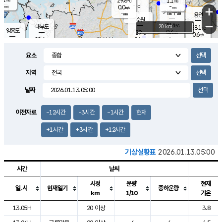
29.8
1.1
m/s
℃
-
-
-
mm
0.0
℃
mm
+
m/s
기흥구갈
-
-
m/s
mm
용인
-
수원
mm
−
28.4
℃
대부도
20 km
28.1
℃
영흥도
0.3
29
m/s
℃
0.6
m/s
-
mm
2.1
28.6
m/s
-
℃
mm
29.2
℃
-
오산
0.9
mm
m/s
2.6
m/s
-
mm
요소
-
mm
향남
27.7
℃
0.0
m/s
29.3
-
지역
℃
운평
mm
송탄
1.1
℃
m/s
-
s
mm
28.2
보
℃
날짜
-
℃
2.2
m/s
산
-
m/s
-
24.
mm
-
mm
0.2
℃
이전자료
-12시간
-3시간
-1시간
현재
-
m
/s
+1시간
+3시간
+12시간
기상실황표
2026.01.13.05:00
시간
날씨
시정
운량
현재
일.시
현재일기
중하운량
km
1/10
기온
도시별 기상실황표로 지점, 날씨, 기온, 강수, 바람, 기압등을 안내한 표입
13.05H
20 이상
3.8