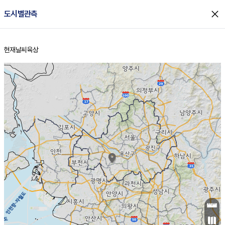
close
도시별관측
현재날씨
육상
홈