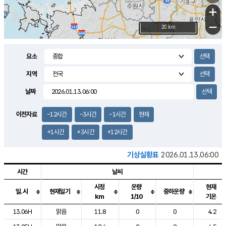
+
−
20 km
요소
지역
날짜
이전자료
-12시간
-3시간
-1시간
현재
+1시간
+3시간
+12시간
기상실황표
2026.01.13.06:00
시간
날씨
시정
운량
현재
일.시
현재일기
중하운량
km
1/10
기온
도시별 기상실황표로 지점, 날씨, 기온, 강수, 바람, 기압등을 안내한 표입
13.06H
맑음
11.8
0
0
4.2