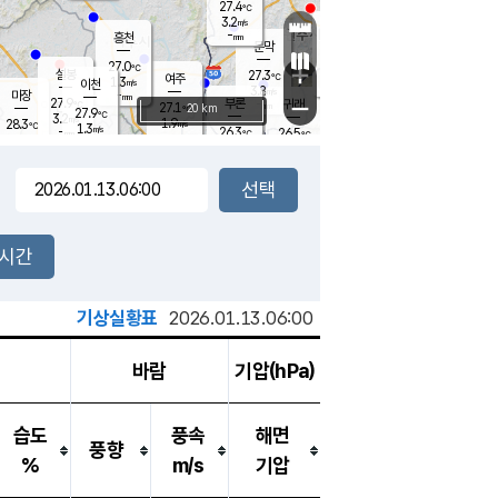
27.4
℃
강림
3.2
m/s
원주
-
흥천
mm
24.3
℃
문막
1.0
m/s
28
℃
27.0
-
℃
mm
+
3
설봉
m/s
27.3
℃
여주
1.3
m/s
이천
-
mm
3.8
m/s
-
마장
mm
신림
27.9
부론
-
귀래
−
℃
mm
27.1
20 km
℃
27.9
℃
3.2
m/s
1.9
28.3
m/s
℃
25.4
1.3
m/s
℃
-
26.3
26.5
mm
℃
-
℃
mm
2.7
m/s
-
1.4
mm
m/s
3.1
0.5
m/s
m/s
-
mm
-
백운
mm
-
-
mm
mm
백암
장호원
26.4
℃
2.4
m/s
27.0
℃
27.9
엄정
℃
-
mm
1.2
m/s
2.3
m/s
노은
-
mm
-
27.6
mm
℃
개
2시간
3.9
m/s
27.0
℃
-
mm
3.7
℃
m/s
-
/s
mm
m
기상실황표
2026.01.13.06:00
바람
기압(hPa)
습도
풍속
해면
풍향
%
m/s
기압