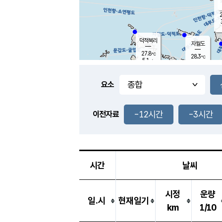
2
덕적북리
자월도
27.8
℃
28.3
℃
5.1
m/s
0.8
m/s
-
mm
-
mm
요소
풍도
29.0
덕적지도
4.0
m/
-
-12시간
-3시간
mm
이전자료
28.9
℃
대
2.8
m/s
-
mm
29.7
6.9
m
-
mm
시간
날씨
시정
운량
일.시
현재일기
km
1/10