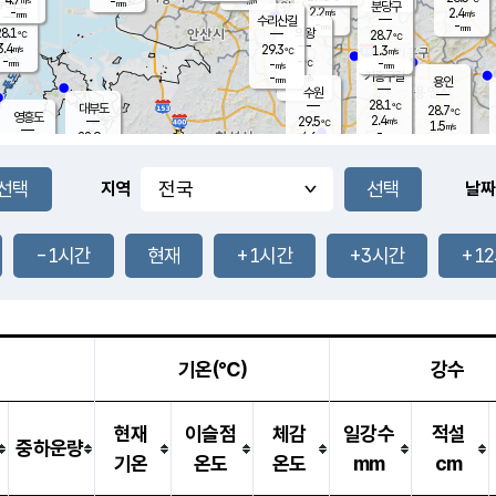
-
-
mm
무의도
mm
mm
분당구
2.2
-
2.4
m/s
m/s
mm
수리산길
-
-
mm
mm
8.1
의왕
28.7
℃
℃
3.4
29.3
m/s
1.3
m/s
℃
-
-
-
mm
-
℃
mm
m/s
기흥구갈
-
-
m/s
mm
용인
-
수원
mm
28.1
℃
대부도
28.7
℃
영흥도
2.4
29.5
m/s
℃
1.5
m/s
-
mm
4.6
28.9
m/s
-
℃
mm
30.2
℃
-
오산
4.1
mm
m/s
7.0
m/s
-
mm
-
mm
향남
28.1
℃
지역
날짜
2.2
m/s
29.7
-
℃
운평
mm
송탄
1.5
℃
m/s
-
s
mm
28.5
보
℃
29.3
-1시간
현재
+1시간
+3시간
+1
℃
3.8
m/s
산
1.3
m/s
-
-
mm
-
mm
-
m
℃
-
m
/s
기온(℃)
강수
현재
이슬점
체감
일강수
적설
중하운량
기온
온도
온도
mm
cm