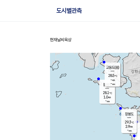
도시별관측
현재날씨
육상
홈
교동도(음)
28.5
℃
-
m/s
-
mm
볼음도
대연평
28.1
℃
1.0
m/s
29.7
℃
-
mm
1.4
m/s
-
mm
장봉도
29.3
℃
2.9
m/s
-
mm