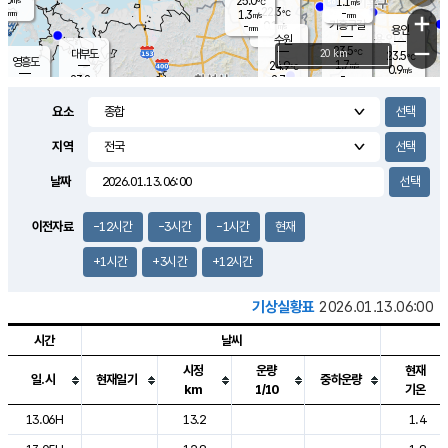
25.0
1.1
m/s
℃
-
22.3
-
mm
1.3
℃
mm
+
m/s
기흥구갈
0.1
-
m/s
mm
용인
-
수원
mm
−
23.5
℃
대부도
20 km
23.5
℃
영흥도
1.7
24.9
m/s
℃
0.9
m/s
-
mm
2.7
23.8
m/s
-
℃
mm
25.8
℃
-
오산
2.5
mm
m/s
5.9
m/s
-
mm
요소
-
mm
향남
23.1
℃
1.4
m/s
24.6
-
지역
℃
운평
mm
송탄
0.9
℃
m/s
-
s
mm
23.7
보
℃
날짜
23.9
℃
1.5
m/s
산
0.1
m/s
-
20.
mm
-
mm
0.4
℃
이전자료
-12시간
-3시간
-1시간
현재
-
m
/s
+1시간
+3시간
+12시간
기상실황표
2026.01.13.06:00
시간
날씨
시정
운량
현재
일.시
현재일기
중하운량
km
1/10
기온
도시별 기상실황표로 지점, 날씨, 기온, 강수, 바람, 기압등을 안내한 표입
13.06H
13.2
1.4