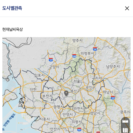
close
도시별관측
현재날씨
육상
홈