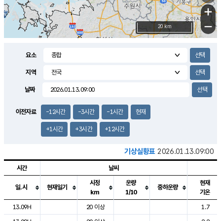
+
−
20 km
요소
지역
날짜
이전자료
-12시간
-3시간
-1시간
현재
+1시간
+3시간
+12시간
기상실황표
2026.01.13.09:00
시간
날씨
시정
운량
현재
일.시
현재일기
중하운량
km
1/10
기온
도시별 기상실황표로 지점, 날씨, 기온, 강수, 바람, 기압등을 안내한 표입
13.09H
20 이상
1.7