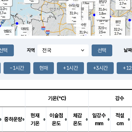
-
-
mm
무의도
mm
mm
분당구
2.8
-
2.7
m/s
m/s
mm
수리산길
-
-
mm
mm
1.0
의왕
31.6
℃
℃
2.7
31.9
m/s
1.8
m/s
℃
-
-
-
mm
-
℃
mm
m/s
기흥구갈
-
-
m/s
mm
용인
-
수원
mm
32.5
℃
대부도
32.2
℃
영흥도
2.5
31.9
m/s
℃
2.7
m/s
-
mm
4.3
31.5
m/s
-
℃
mm
31.5
℃
-
오산
4.4
mm
m/s
4.1
m/s
-
mm
-
mm
향남
30.9
℃
지역
날짜
1.9
m/s
32.1
-
℃
운평
mm
송탄
-
℃
m/s
-
s
mm
31.1
보
℃
32.3
-1시간
현재
+1시간
+3시간
+1
℃
3.8
m/s
산
2.2
m/s
-
30.
mm
-
mm
1.1
℃
-
m
/s
기온(℃)
강수
현재
이슬점
체감
일강수
적설
중하운량
기온
온도
온도
mm
cm