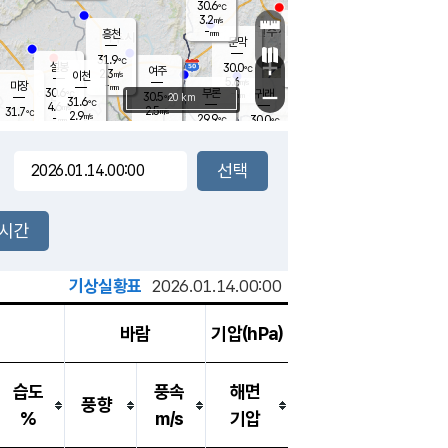
30.6
℃
강림
3.2
m/s
원주
-
흥천
mm
27.1
℃
문막
1.5
m/s
30.8
℃
31.9
-
℃
mm
+
3.1
설봉
m/s
30.0
℃
여주
2.3
m/s
이천
-
mm
5.6
m/s
-
마장
mm
신림
30.6
부론
-
귀래
−
℃
mm
30.5
20 km
℃
31.6
℃
4.6
m/s
2.5
31.7
m/s
℃
27.7
2.9
m/s
℃
-
29.9
30.0
mm
℃
-
℃
mm
2.9
m/s
-
1.9
mm
m/s
3.0
2.3
m/s
m/s
-
mm
-
백운
mm
-
-
mm
mm
백암
장호원
29.7
℃
3.6
m/s
30.3
℃
30.6
엄정
℃
-
mm
1.4
m/s
4.1
m/s
노은
-
mm
-
29.7
mm
℃
개
2시간
4.2
m/s
30.1
℃
-
mm
5
3.7
℃
m/s
-
m/s
mm
m
기상실황표
2026.01.14.00:00
바람
기압(hPa)
습도
풍속
해면
풍향
%
m/s
기압