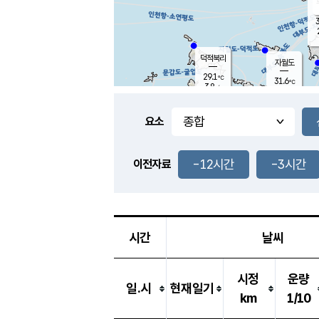
3
덕적북리
자월도
29.1
℃
31.6
℃
3.8
m/s
1.1
m/s
-
mm
-
mm
요소
풍도
29.1
덕적지도
3.1
m/
-
-12시간
-3시간
mm
이전자료
29.0
℃
대
3.1
m/s
-
mm
30.9
8.0
m
-
mm
시간
날씨
시정
운량
일.시
현재일기
km
1/10