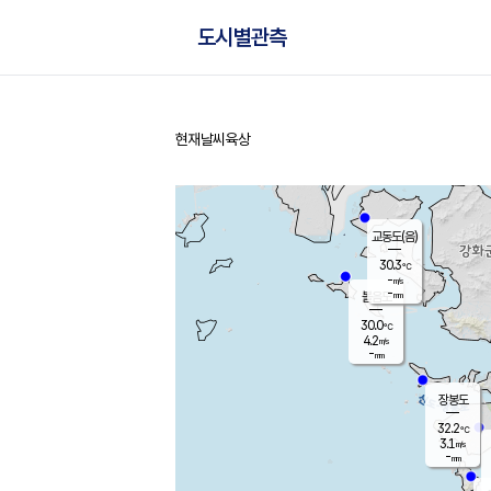
도시별관측
현재날씨
육상
홈
교동도(음)
30.3
℃
-
m/s
-
mm
볼음도
대연평
30.0
℃
4.2
m/s
30.9
℃
-
mm
1.7
m/s
-
mm
장봉도
32.2
℃
3.1
m/s
-
mm